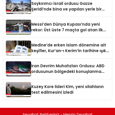
Soykırımcı İsrail ordusu Gazze
Şeridi’nde bina ve yapıları yerle bir
ediyor
Messi’den Dünya Kupası’nda yeni
rekor: Üst üste 7 maçta gol atan ilk
futbolcu oldu
Medine’de erken İslam dönemine ait
keşifler, Kur’an-ı Kerim’in tarihine ışık
tutuyor
İran Devrim Muhafızları Ordusu: ABD
ordusunun bölgedeki konuşlanma
noktalarını vurduk
Kuzey Kore lideri Kim, yeni silahların
test edilmesini izledi
Seyahat Rehberiniz - Mersin Seyahat