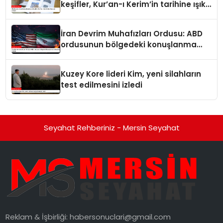
keşifler, Kur’an-ı Kerim’in tarihine ışık
tutuyor
İran Devrim Muhafızları Ordusu: ABD
ordusunun bölgedeki konuşlanma
noktalarını vurduk
Kuzey Kore lideri Kim, yeni silahların
test edilmesini izledi
Seyahat Rehberiniz - Mersin Seyahat
Reklam & İşbirliği:
habersonuclari@gmail.com