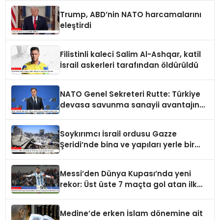
Trump, ABD’nin NATO harcamalarını
eleştirdi
Filistinli kaleci Salim Al-Ashqar, katil
İsrail askerleri tarafından öldürüldü
NATO Genel Sekreteri Rutte: Türkiye
devasa savunma sanayii avantajına
sahip
Soykırımcı İsrail ordusu Gazze
Şeridi’nde bina ve yapıları yerle bir
ediyor
Messi’den Dünya Kupası’nda yeni
rekor: Üst üste 7 maçta gol atan ilk
futbolcu oldu
Medine’de erken İslam dönemine ait