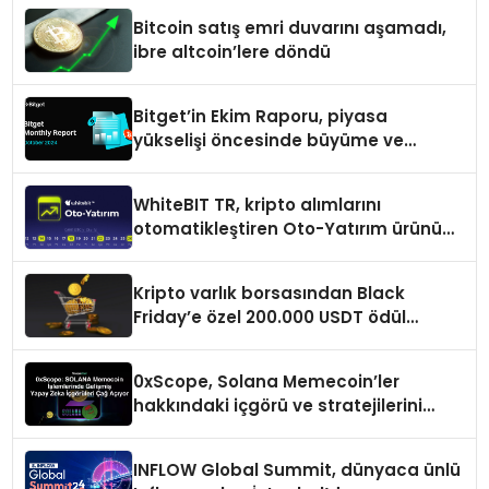
Bitcoin satış emri duvarını aşamadı,
ibre altcoin’lere döndü
Bitget’in Ekim Raporu, piyasa
yükselişi öncesinde büyüme ve
inovasyon gösteriyor
WhiteBIT TR, kripto alımlarını
otomatikleştiren Oto-Yatırım ürününü
duyurdu
Kripto varlık borsasından Black
Friday’e özel 200.000 USDT ödül
havuzu
0xScope, Solana Memecoin’ler
hakkındaki içgörü ve stratejilerini
açıkladı
INFLOW Global Summit, dünyaca ünlü