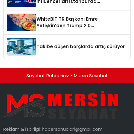
Influencerları İstanbul’da
buluşturuyor
WhiteBIT TR Başkanı Emre
Yetişkin’den Trump 2.0
değerlendirmesi
Takibe düşen borçlarda artış sürüyor
Seyahat Rehberiniz - Mersin Seyahat
Reklam & İşbirliği:
habersonuclari@gmail.com