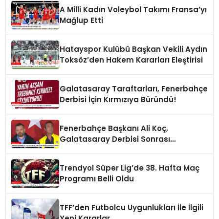
A Milli Kadın Voleybol Takımı Fransa’yı
Mağlup Etti
Hatayspor Kulübü Başkan Vekili Aydın
Toksöz’den Hakem Kararları Eleştirisi
Galatasaray Taraftarları, Fenerbahçe
Derbisi İçin Kırmızıya Büründü!
Fenerbahçe Başkanı Ali Koç,
Galatasaray Derbisi Sonrası
Açıklamalarda Bulundu
Trendyol Süper Lig’de 38. Hafta Maç
Programı Belli Oldu
TFF’den Futbolcu Uygunlukları İle İlgili
Yeni Kararlar