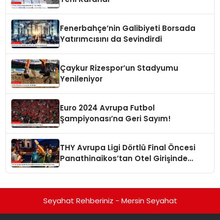
Fenerbahçe’nin Galibiyeti Borsada
Yatırımcısını da Sevindirdi
Çaykur Rizespor’un Stadyumu
Yenileniyor
Euro 2024 Avrupa Futbol
Şampiyonası’na Geri Sayım!
THY Avrupa Ligi Dörtlü Final Öncesi
Panathinaikos’tan Otel Girişinde
Tepki
Seyahat Rehberiniz - Mersin Seyahat