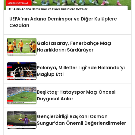
UEFA’nın Adana Demirspor ve Diğer Kulüplere
Cezaları
Galatasaray, Fenerbahçe Maçı
Hazırlıklarını Sürdürüyor
Polonya, Milletler Ligi’nde Hollanda’yı
Mağlup Etti
Beşiktaş-Hatayspor Maçı Öncesi
Duygusal Anlar
Gençlerbirliği Başkanı Osman
Sungur’dan Önemli Değerlendirmeler