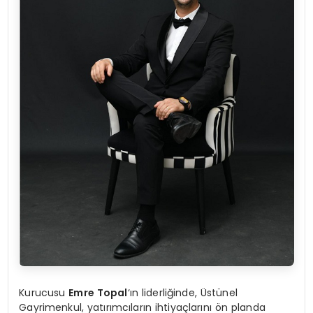
Kurucusu
Emre Topal
‘ın liderliğinde, Üstünel
Gayrimenkul, yatırımcıların ihtiyaçlarını ön planda