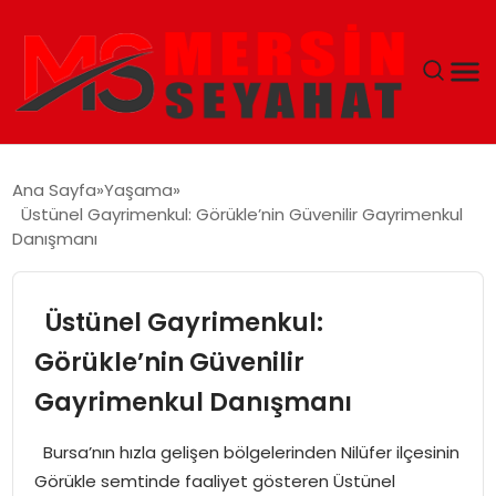
ANASAYFA
Ana Sayfa
Yaşama
Üstünel Gayrimenkul: Görükle’nin Güvenilir Gayrimenkul
EKONOMI
Danışmanı
EĞITIM
Üstünel Gayrimenkul:
TEKNOLOJI
Görükle’nin Güvenilir
Gayrimenkul Danışmanı
GÜNCEL
Bursa’nın hızla gelişen bölgelerinden Nilüfer ilçesinin
Görükle semtinde faaliyet gösteren Üstünel