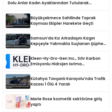
Dolu Anlar Kadın Ayaklarından Tutularak
Kurtarıldı
Büyükçekmece Sahilinde Toprak
Kayması Ekipler Harekete Geçti
Samsun’da Kız Arkadaşını Kızgın
Kepçeyle Yakmakla Suçlanan Şüpheli
Adliyeye Sevk Edildi
Kleen-Hy-Dro-Gen Inc., Sıfır Karbon
Emisyonlu Hidrojen Isıtma
Teknolojisinde ISO ve TSSA
Düzenleyici Onaylarını Aldı
Kütahya Tavşanlı Karayolu’nda Trafik
Kazası 1 Ölü 4 Yaralı
Marie Rose kozmetik sektörüne giriş
yaptı