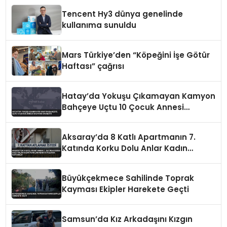
Tencent Hy3 dünya genelinde
kullanıma sunuldu
Mars Türkiye’den “Köpeğini İşe Götür
Haftası” çağrısı
Hatay’da Yokuşu Çıkamayan Kamyon
Bahçeye Uçtu 10 Çocuk Annesi
Hayatını Kaybetti
Aksaray’da 8 Katlı Apartmanın 7.
Katında Korku Dolu Anlar Kadın
Ayaklarından Tutularak Kurtarıldı
Büyükçekmece Sahilinde Toprak
Kayması Ekipler Harekete Geçti
Samsun’da Kız Arkadaşını Kızgın