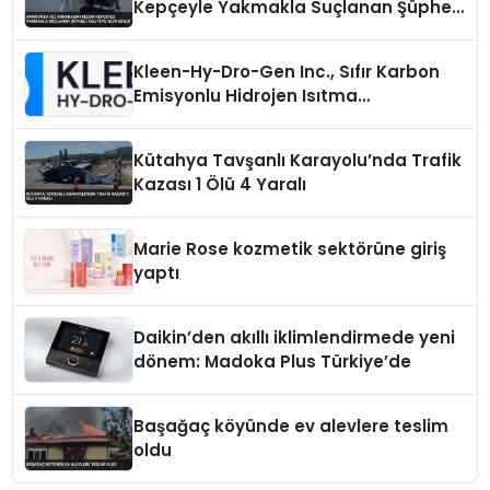
Kepçeyle Yakmakla Suçlanan Şüpheli
Adliyeye Sevk Edildi
Kleen-Hy-Dro-Gen Inc., Sıfır Karbon
Emisyonlu Hidrojen Isıtma
Teknolojisinde ISO ve TSSA
Düzenleyici Onaylarını Aldı
Kütahya Tavşanlı Karayolu’nda Trafik
Kazası 1 Ölü 4 Yaralı
Marie Rose kozmetik sektörüne giriş
yaptı
Daikin’den akıllı iklimlendirmede yeni
dönem: Madoka Plus Türkiye’de
Başağaç köyünde ev alevlere teslim
oldu