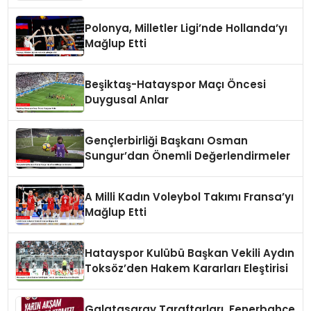
Polonya, Milletler Ligi’nde Hollanda’yı
Mağlup Etti
Beşiktaş-Hatayspor Maçı Öncesi
Duygusal Anlar
Gençlerbirliği Başkanı Osman
Sungur’dan Önemli Değerlendirmeler
A Milli Kadın Voleybol Takımı Fransa’yı
Mağlup Etti
Hatayspor Kulübü Başkan Vekili Aydın
Toksöz’den Hakem Kararları Eleştirisi
Galatasaray Taraftarları, Fenerbahçe