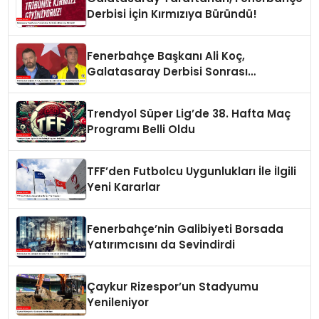
Derbisi İçin Kırmızıya Büründü!
Fenerbahçe Başkanı Ali Koç,
Galatasaray Derbisi Sonrası
Açıklamalarda Bulundu
Trendyol Süper Lig’de 38. Hafta Maç
Programı Belli Oldu
TFF’den Futbolcu Uygunlukları İle İlgili
Yeni Kararlar
Fenerbahçe’nin Galibiyeti Borsada
Yatırımcısını da Sevindirdi
Çaykur Rizespor’un Stadyumu
Yenileniyor