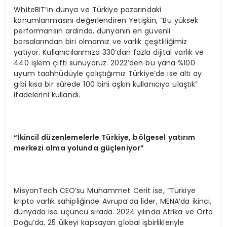
WhiteBIT’in dünya ve Türkiye pazarındaki
konumlanmasını değerlendiren Yetişkin, “Bu yüksek
performansın ardında, dünyanın en güvenli
borsalarından biri olmamız ve varlık çeşitliliğimiz
yatıyor. Kullanıcılarımıza 330’dan fazla dijital varlık ve
440 işlem çifti sunuyoruz. 2022’den bu yana %100
uyum taahhüdüyle çalıştığımız Türkiye’de ise altı ay
gibi kısa bir sürede 100 bini aşkın kullanıcıya ulaştık”
ifadelerini kullandı.
“
İkincil düzenlemelerle Türkiye, b
ö
lgesel yatırım
merkezi olma yolunda güçleniyor”
MisyonTech CEO’su Muhammet Cerit ise, “Türkiye
kripto varlık sahipliğinde Avrupa’da lider, MENA’da ikinci,
dünyada ise üçüncü sırada. 2024 yılında Afrika ve Orta
Doğu’da, 25 ülkeyi kapsayan global işbirlikleriyle