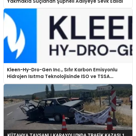
Yakmakla Suçlanan Şüpheli Adliyeye Sevk Edildi
Kleen-Hy-Dro-Gen Inc., Sıfır Karbon Emisyonlu
Hidrojen Isıtma Teknolojisinde ISO ve TSSA
Düzenleyici Onaylarını Aldı