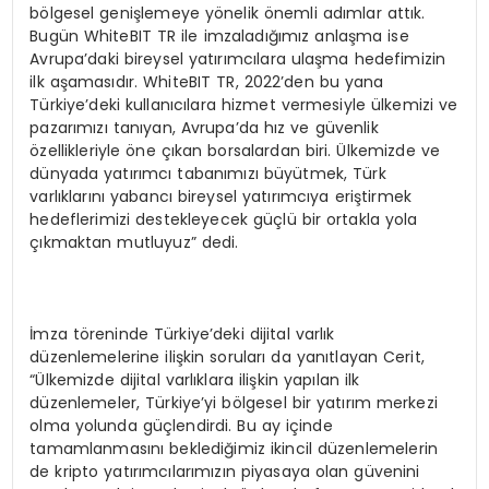
bölgesel genişlemeye yönelik önemli adımlar attık.
Bugün WhiteBIT TR ile imzaladığımız anlaşma ise
Avrupa’daki bireysel yatırımcılara ulaşma hedefimizin
ilk aşamasıdır. WhiteBIT TR, 2022’den bu yana
Türkiye’deki kullanıcılara hizmet vermesiyle ülkemizi ve
pazarımızı tanıyan, Avrupa’da hız ve güvenlik
özellikleriyle öne çıkan borsalardan biri. Ülkemizde ve
dünyada yatırımcı tabanımızı büyütmek, Türk
varlıklarını yabancı bireysel yatırımcıya eriştirmek
hedeflerimizi destekleyecek güçlü bir ortakla yola
çıkmaktan mutluyuz” dedi.
İmza töreninde Türkiye’deki dijital varlık
düzenlemelerine ilişkin soruları da yanıtlayan Cerit,
“Ülkemizde dijital varlıklara ilişkin yapılan ilk
düzenlemeler, Türkiye’yi bölgesel bir yatırım merkezi
olma yolunda güçlendirdi. Bu ay içinde
tamamlanmasını beklediğimiz ikincil düzenlemelerin
de kripto yatırımcılarımızın piyasaya olan güvenini