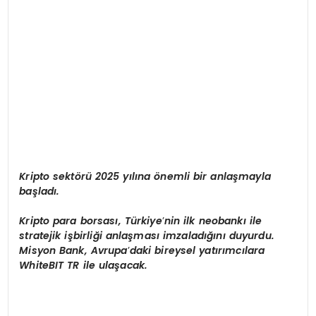
Kripto sekt
ö
rü 2025 yılına
ö
nemli bir anlaşmayla
başladı.
K
ripto para borsas
ı, Türkiye
’
nin ilk neobankı ile
stratejik işbirliği anlaş
mas
ı imzaladığını duyurdu.
Misyon Bank, Avrupa
’
daki bireysel yatırımcı
lara
White
BIT TR ile ulaşacak.