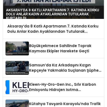
Aksaray’da 8 Katlı Apartmanın 7. Katında Korku
Dolu Anlar Kadın Ayaklarından Tutularak
Kurtarıldı
Büyükçekmece Sahilinde Toprak
Kayması Ekipler Harekete Geçti
Samsun’da Kız Arkadaşını Kızgın
Kepçeyle Yakmakla Suçlanan Şüpheli
Adliyeye Sevk Edildi
Kleen-Hy-Dro-Gen Inc., Sıfır Karbon
Emisyonlu Hidrojen Isıtma
Teknolojisinde ISO ve TSSA
Düzenleyici Onaylarını Aldı
Kütahya Tavşanlı Karayolu’nda Trafik