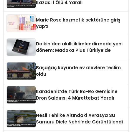
Kazası 1 Ölü 4 Yaralı
Marie Rose kozmetik sektörüne giriş
yaptı
Daikin’den akıllı iklimlendirmede yeni
dönem: Madoka Plus Türkiye’de
Başağaç köyünde ev alevlere teslim
oldu
Karadeniz’de Türk Ro-Ro Gemisine
Dron Saldırısı 4 Mürettebat Yaralı
Nesli Tehlike Altındaki Avrasya Su
Samuru Dicle Nehri’nde Görüntülendi