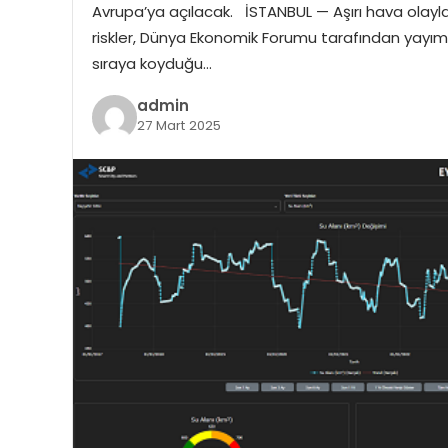
Avrupa’ya açılacak. İSTANBUL — Aşırı hava olaylar
riskler, Dünya Ekonomik Forumu tarafından yayıml
sıraya koyduğu…
admin
27 Mart 2025