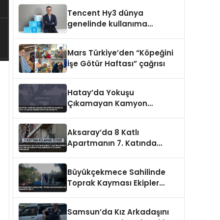
Tencent Hy3 dünya
genelinde kullanıma
sunuldu
Mars Türkiye’den “Köpeğini
İşe Götür Haftası” çağrısı
Hatay’da Yokuşu
Çıkamayan Kamyon
Bahçeye Uçtu 10 Çocuk
Annesi Hayatını Kaybetti
Aksaray’da 8 Katlı
Apartmanın 7. Katında
Korku Dolu Anlar Kadın
Ayaklarından Tutularak
Büyükçekmece Sahilinde
Kurtarıldı
Toprak Kayması Ekipler
Harekete Geçti
Samsun’da Kız Arkadaşını