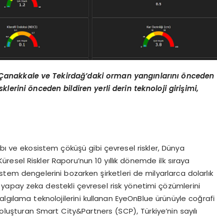
le Çanakkale ve Tekirdağ’daki orman yangınlarını önceden
sklerini
ö
nceden bildiren yerli derin teknoloji girişimi,
kaybı ve ekosistem çöküşü gibi çevresel riskler, Dünya
esel Riskler Raporu’nun 10 yıllık dönemde ilk sıraya
istem dengelerini bozarken şirketleri de milyarlarca dolarlık
şi, yapay zeka destekli çevresel risk yönetimi çözümlerini
 algılama teknolojilerini kullanan EyeOnBlue ürünüyle coğrafi
r oluşturan Smart City&Partners (SCP), Türkiye’nin sayılı