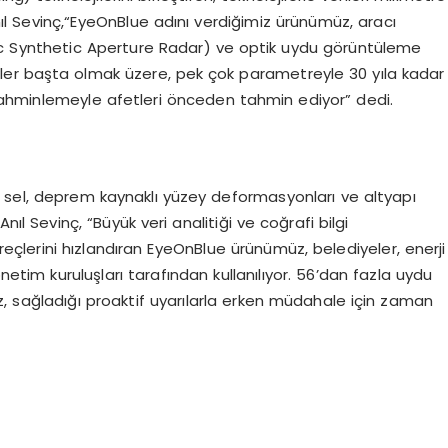
nıl Sevinç,“EyeOnBlue adını verdiğimiz ürünümüz, aracı
ic Synthetic Aperture Radar) ve optik uydu görüntüleme
riskler başta olmak üzere, pek çok parametreyle 30 yıla kadar
k tahminlemeyle afetleri önceden tahmin ediyor” dedi.
 sel, deprem kaynaklı yüzey deformasyonları ve altyapı
ıl Sevinç, “Büyük veri analitiği ve coğrafi bilgi
reçlerini hızlandıran EyeOnBlue ürünümüz, belediyeler, enerji
yönetim kuruluşları tarafından kullanılıyor. 56’dan fazla uydu
, sağladığı proaktif uyarılarla erken müdahale için zaman