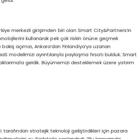
 geldi.
kiye merkezli girişimden biri olan Smart City&Partners’ın
knolojilerini kullanarak pek çok riskin önüne geçmek
kış açımızı, Ankara’dan Finlandiya’ya uzanan
SaaS modelimizi ayrıntılarıyla paylaşma fırsatı bulduk. Smart
klarımızla geldik. Büyümemizi desteklemek üzere yatırım
arafından stratejik teknoloji geliştirdikleri için pazara
endirmelerini şu ifadelerle sonlandırdı: “Bu kapsamda