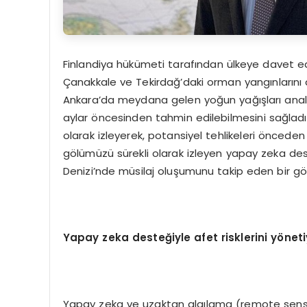
Finlandiya hükümeti tarafından ülkeye davet ed
Çanakkale ve Tekirdağ’daki orman yangınlarını d
Ankara’da meydana gelen yoğun yağışları anali
aylar öncesinden tahmin edilebilmesini sağladı
olarak izleyerek, potansiyel tehlikeleri önceden 
gölümüzü sürekli olarak izleyen yapay zeka dest
Denizi’nde müsilaj oluşumunu takip eden bir gö
Yapay zeka desteğiyle afet risklerini y
öneti
Yapay zeka ve uzaktan algılama (remote sensing) 