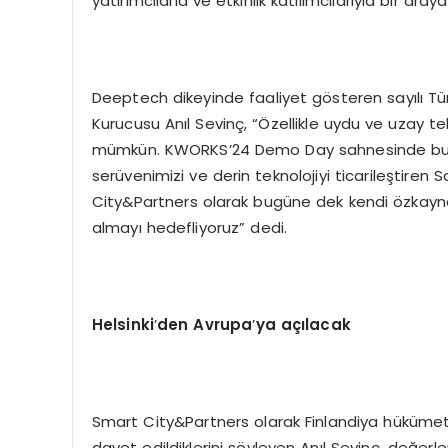
yatırımcılarla ve etkinlik katılımcılarıyla bir araya
Deeptech dikeyinde faaliyet gösteren sayılı Tür
Kurucusu Anıl Sevinç, “Özellikle uydu ve uzay te
mümkün. KWORKS’24 Demo Day sahnesinde bu ba
serüvenimizi ve derin teknolojiyi ticarileştiren 
City&Partners olarak bugüne dek kendi özkayna
almayı hedefliyoruz” dedi.
Helsinki
’
den Avrupa
’
ya açılacak
Smart City&Partners olarak Finlandiya hükümeti t
davet edildiklerini söyleyen Anıl Sevinç, değerl