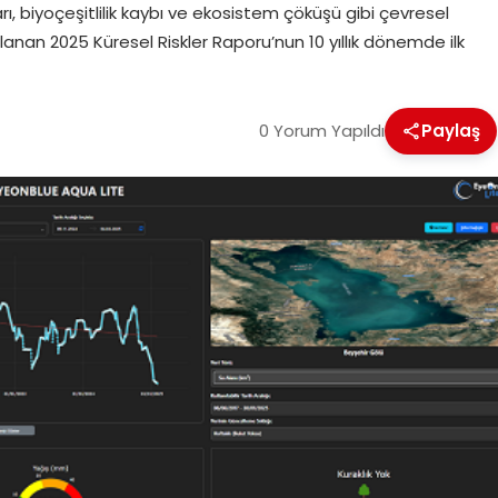
ı, biyoçeşitlilik kaybı ve ekosistem çöküşü gibi çevresel
anan 2025 Küresel Riskler Raporu’nun 10 yıllık dönemde ilk
0 Yorum Yapıldı
Paylaş