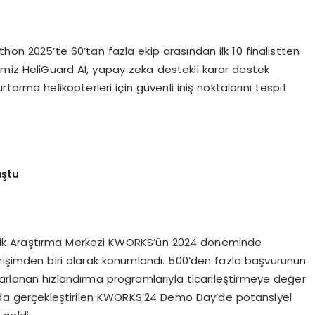
on 2025’te 60’tan fazla ekip arasından ilk 10 finalistten
emiz HeliGuard AI, yapay zeka destekli karar destek
tarma helikopterleri için güvenli iniş noktalarını tespit
uştu
cilik Araştırma Merkezi KWORKS’ün 2024 döneminde
rişimden biri olarak konumlandı. 500’den fazla başvurunun
 tasarlanan hızlandırma programlarıyla ticarileştirmeye değer
ım’da gerçekleştirilen KWORKS’24 Demo Day’de potansiyel