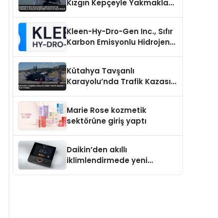
Kızgın Kepçeyle Yakmakla
Suçlanan Şüpheli Adliyeye
Sevk Edildi
Kleen-Hy-Dro-Gen Inc., Sıfır
Karbon Emisyonlu Hidrojen
Isıtma Teknolojisinde ISO ve
TSSA Düzenleyici Onaylarını
Kütahya Tavşanlı
Aldı
Karayolu’nda Trafik Kazası 1
Ölü 4 Yaralı
Marie Rose kozmetik
sektörüne giriş yaptı
Daikin’den akıllı
iklimlendirmede yeni
dönem: Madoka Plus
Türkiye’de