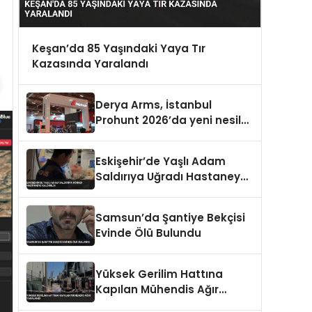
Keşan’da 85 Yaşındaki Yaya Tır
Kazasında Yaralandı
Derya Arms, İstanbul
Prohunt 2026’da yeni nesil
ürünlerini ve global marka
vizyonunu sergiledi
Eskişehir’de Yaşlı Adam
Saldırıya Uğradı Hastaneye
Kaldırıldı
Samsun’da Şantiye Bekçisi
Evinde Ölü Bulundu
Yüksek Gerilim Hattına
Kapılan Mühendis Ağır
Yaralandı