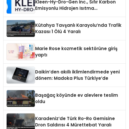
Kleen-Hy-Dro-Gen Inc., Sıfır Karbon
Emisyonlu Hidrojen Isıtma
Teknolojisinde ISO ve TSSA
Düzenleyici Onaylarını Aldı
Kütahya Tavşanlı Karayolu’nda Trafik
Kazası 1 Ölü 4 Yaralı
Marie Rose kozmetik sektörüne giriş
yaptı
Daikin’den akıllı iklimlendirmede yeni
dönem: Madoka Plus Türkiye’de
Başağaç köyünde ev alevlere teslim
oldu
Karadeniz’de Türk Ro-Ro Gemisine
Dron Saldırısı 4 Mürettebat Yaralı