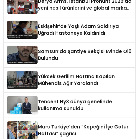
Derya Arms, İstanbul Prohunt 2026’da
yeni nesil ürünlerini ve global marka
vizyonunu sergiledi
Eskişehir’de Yaşlı Adam Saldırıya
Uğradı Hastaneye Kaldırıldı
Samsun’da Şantiye Bekçisi Evinde Ölü
Bulundu
Yüksek Gerilim Hattına Kapılan
Mühendis Ağır Yaralandı
Tencent Hy3 dünya genelinde
kullanıma sunuldu
Mars Türkiye’den “Köpeğini İşe Götür
Haftası” çağrısı