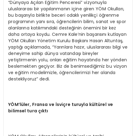
“Dünyaya Açılan Eğitim Penceresi” vizyonuyla
uluslararası bir yapılanmanın içine giren YÖM Okulları,
bu başarıyla birlikte beceri odaklı yenilikçi öğrenme
programının yanı sıra, öğrencilerin bilim, sanat ve spor
alanlarına katılımındaki desteğinin önemini bir kez
daha ortaya koydu. Cemre Kale’nin başarısını kutlayan
YÖM Okulları Yönetim Kurulu Başkanı Hasan Altuntaş,
yaptığı açıklamada, “Yarınlara hazır, uluslararası bilgi ve
deneyime sahip dünya vatandaşı bireyler
yetiştirmenin yolu, onları eğitim hayatında her yönden
beslemekten geçiyor. Biz de benimsediğimiz bu vizyon
ve eğitim modelimizle, öğrencilerimizi her alanda
destekliyoruz” dedi.
YÖ
M’l
ü
ler, Fransa ve
İ
svi
ç
re turuyla k
ü
lt
ü
rel ve
bilimsel tura
çı
kt
ı