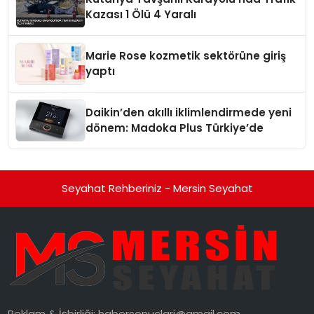
Kazası 1 Ölü 4 Yaralı
Marie Rose kozmetik sektörüne giriş
yaptı
Daikin’den akıllı iklimlendirmede yeni
dönem: Madoka Plus Türkiye’de
Seyahat Rehberiniz - Mersin Seyahat
Reklam & İşbirliği:
habersonuclari@gmail.com