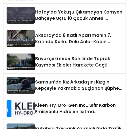
Hatay’da Yokuşu Çıkamayan Kamyon
Bahçeye Uçtu 10 Çocuk Annesi
Hayatını Kaybetti
Aksaray’da 8 Katlı Apartmanın 7.
Katında Korku Dolu Anlar Kadın
Ayaklarından Tutularak Kurtarıldı
Büyükçekmece Sahilinde Toprak
Kayması Ekipler Harekete Geçti
Samsun’da Kız Arkadaşını Kızgın
Kepçeyle Yakmakla Suçlanan Şüpheli
Adliyeye Sevk Edildi
Kleen-Hy-Dro-Gen Inc., Sıfır Karbon
Emisyonlu Hidrojen Isıtma
Teknolojisinde ISO ve TSSA
Düzenleyici Onaylarını Aldı
Kütahya Tavşanlı Karayolu’nda Trafik