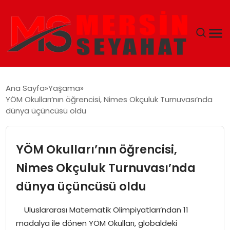
ANASAYFA
Ana Sayfa
Yaşama
YÖM Okulları’nın öğrencisi, Nimes Okçuluk Turnuvası’nda
EKONOMI
dünya üçüncüsü oldu
EĞITIM
YÖM Okulları’nın öğrencisi,
TEKNOLOJI
Nimes Okçuluk Turnuvası’nda
dünya üçüncüsü oldu
GÜNCEL
Uluslararası Matematik Olimpiyatları’ndan 11
madalya ile dönen YÖM Okulları, globaldeki