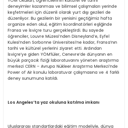
YÖM Okulları, öğrencilerinin kültürel ve tarihi
deneyimler kazanması ve bilimsel çalışmaları yerinde
keşfetmeleri için düzenli olarak yurt dışı gezileri de
düzenliyor. Bu gezilerin bir yenisini geçtiğimiz hafta
organize eden okul, eğitim koordinatörleri eşliğinde
Fransa ve İsviçre turu gerçekleştirdi. Bu sayede
öğrenciler, Louvre Müzesi’nden Disneyland’e, Eyfel
Kulesi’nden Sorbonne Üniversitesi’ne kadar, Fransa’nın
tarihi ve kültürel yerlerini ziyaret etti. Ardından
İsviçre’ye giden YÖM’lüler, Cenevre’de dünyanın en
büyük parçacık fiziği laboratuvarını yöneten araştırma
merkezi CERN – Avrupa Nükleer Araştırma Merkezi’nde
Power of Air konulu laboratuvar çalışmasına ve 4 farklı
deney sunumuna katıldı.
Los Angeles
’
ta yaz okuluna kat
ı
lma imkan
ı
Uluslararası standartlardaki eğitim modeliyle, dünya