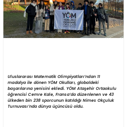
Uluslararas
ı
Matematik Olimpiyatlar
ı’
ndan 11
madalya ile d
ö
nen Y
Ö
M Okullar
ı
, globaldeki
ba
ş
ar
ı
lar
ı
na yenisini ekledi. Y
Ö
M Ata
ş
ehir Ortaokulu
öğ
rencisi Cemre Kale, Fransa
’
da d
ü
zenlenen ve 43
ü
lkeden bin 238 sporcunun kat
ı
ld
ığı Nimes Okç
uluk
Turnuvas
ı’
nda d
ü
nya
üçü
nc
ü
s
ü
oldu.