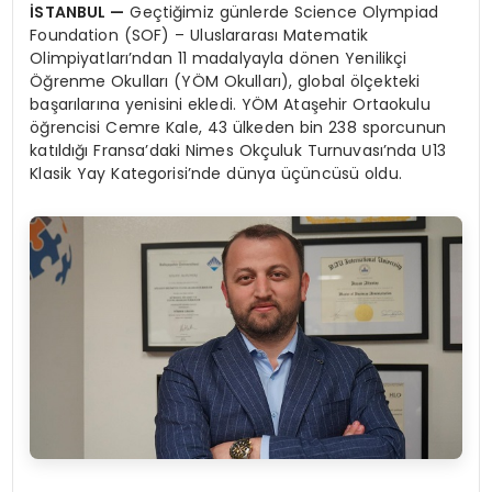
İ
STANBUL
—
Geçtiğimiz günlerde Science Olympiad
Foundation (SOF) – Uluslararası Matematik
Olimpiyatları’ndan 11 madalyayla dönen Yenilikçi
Öğrenme Okulları (YÖM Okulları), global ölçekteki
başarılarına yenisini ekledi. YÖM Ataşehir Ortaokulu
öğrencisi Cemre Kale, 43 ülkeden bin 238 sporcunun
katıldığı Fransa’daki Nimes Okçuluk Turnuvası’nda U13
Klasik Yay Kategorisi’nde dünya üçüncüsü oldu.