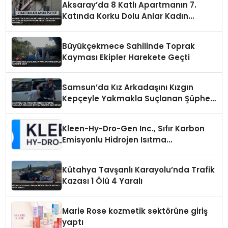
Aksaray’da 8 Katlı Apartmanın 7.
Katında Korku Dolu Anlar Kadın
Ayaklarından Tutularak Kurtarıldı
Büyükçekmece Sahilinde Toprak
Kayması Ekipler Harekete Geçti
Samsun’da Kız Arkadaşını Kızgın
Kepçeyle Yakmakla Suçlanan Şüpheli
Adliyeye Sevk Edildi
Kleen-Hy-Dro-Gen Inc., Sıfır Karbon
Emisyonlu Hidrojen Isıtma
Teknolojisinde ISO ve TSSA
Düzenleyici Onaylarını Aldı
Kütahya Tavşanlı Karayolu’nda Trafik
Kazası 1 Ölü 4 Yaralı
Marie Rose kozmetik sektörüne giriş
yaptı