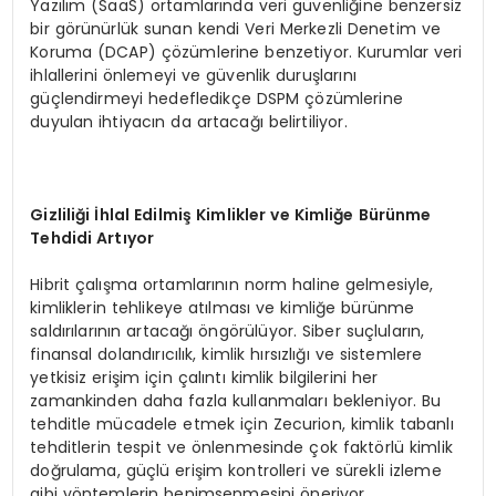
Yazılım (SaaS) ortamlarında veri güvenliğine benzersiz
bir görünürlük sunan kendi Veri Merkezli Denetim ve
Koruma (DCAP) çözümlerine benzetiyor. Kurumlar veri
ihlallerini önlemeyi ve güvenlik duruşlarını
güçlendirmeyi hedefledikçe DSPM çözümlerine
duyulan ihtiyacın da artacağı belirtiliyor.
Gizlili
ğ
i
İ
hlal Edilmi
ş
Kimlikler ve Kimli
ğ
e B
ü
r
ü
nme
Tehdidi Art
ı
yor
Hibrit çalışma ortamlarının norm haline gelmesiyle,
kimliklerin tehlikeye atılması ve kimliğe bürünme
saldırılarının artacağı öngörülüyor. Siber suçluların,
finansal dolandırıcılık, kimlik hırsızlığı ve sistemlere
yetkisiz erişim için çalıntı kimlik bilgilerini her
zamankinden daha fazla kullanmaları bekleniyor. Bu
tehditle mücadele etmek için Zecurion, kimlik tabanlı
tehditlerin tespit ve önlenmesinde çok faktörlü kimlik
doğrulama, güçlü erişim kontrolleri ve sürekli izleme
gibi yöntemlerin benimsenmesini öneriyor.