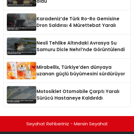
oldu
Karadeniz’de Türk Ro-Ro Gemisine
Dron Saldırısı 4 Mürettebat Yaralı
Nesli Tehlike Altındaki Avrasya Su
Samuru Dicle Nehri’nde Görüntülendi
Mirabellix, Türkiye’den dünyaya
uzanan güçlü büyümesini sürdürüyor
Motosiklet Otomobile Çarptı Yaralı
Sürücü Hastaneye Kaldırıldı
Seyahat Rehberiniz - Mersin Seyahat