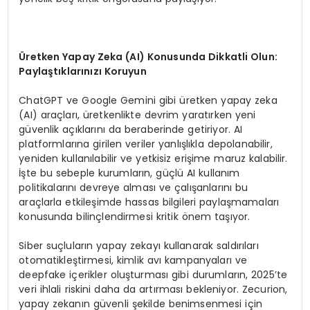
Ü
retken Yapay Zeka (AI) Konusunda Dikkatli Olun:
Payla
ş
t
ı
klar
ı
n
ı
z
ı
Koruyun
ChatGPT ve Google Gemini gibi üretken yapay zeka
(AI) araçları, üretkenlikte devrim yaratırken yeni
güvenlik açıklarını da beraberinde getiriyor. AI
platformlarına girilen veriler yanlışlıkla depolanabilir,
yeniden kullanılabilir ve yetkisiz erişime maruz kalabilir.
İşte bu sebeple kurumların, güçlü AI kullanım
politikalarını devreye alması ve çalışanlarını bu
araçlarla etkileşimde hassas bilgileri paylaşmamaları
konusunda bilinçlendirmesi kritik önem taşıyor.
Siber suçluların yapay zekayı kullanarak saldırıları
otomatikleştirmesi, kimlik avı kampanyaları ve
deepfake içerikler oluşturması gibi durumların, 2025’te
veri ihlali riskini daha da artırması bekleniyor. Zecurion,
yapay zekanın güvenli şekilde benimsenmesi için