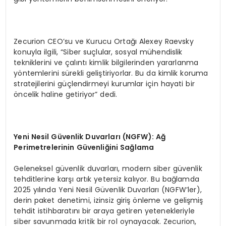
Zecurion CEO’su ve Kurucu Ortağı Alexey Raevsky
konuyla ilgili, “Siber suçlular, sosyal mühendislik
tekniklerini ve çalıntı kimlik bilgilerinden yararlanma
yöntemlerini sürekli geliştiriyorlar. Bu da kimlik koruma
stratejilerini güçlendirmeyi kurumlar için hayati bir
öncelik haline getiriyor” dedi.
Yeni Nesil G
ü
venlik Duvarlar
ı
(NGFW): A
ğ
Perimetrelerinin G
ü
venli
ğ
ini Sa
ğ
lama
Geleneksel güvenlik duvarları, modern siber güvenlik
tehditlerine karşı artık yetersiz kalıyor. Bu bağlamda
2025 yılında Yeni Nesil Güvenlik Duvarları (NGFW’ler),
derin paket denetimi, izinsiz giriş önleme ve gelişmiş
tehdit istihbaratını bir araya getiren yetenekleriyle
siber savunmada kritik bir rol oynayacak. Zecurion,