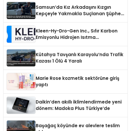
Samsun’da Kız Arkadaşını Kızgın
Kepçeyle Yakmakla Suçlanan Şüpheli
Adliyeye Sevk Edildi
Kleen-Hy-Dro-Gen Inc., Sıfır Karbon
Emisyonlu Hidrojen Isıtma
Teknolojisinde ISO ve TSSA
Düzenleyici Onaylarını Aldı
Kütahya Tavşanlı Karayolu’nda Trafik
Kazası 1 Ölü 4 Yaralı
Marie Rose kozmetik sektörüne giriş
yaptı
Daikin’den akıllı iklimlendirmede yeni
dönem: Madoka Plus Türkiye’de
Başağaç köyünde ev alevlere teslim