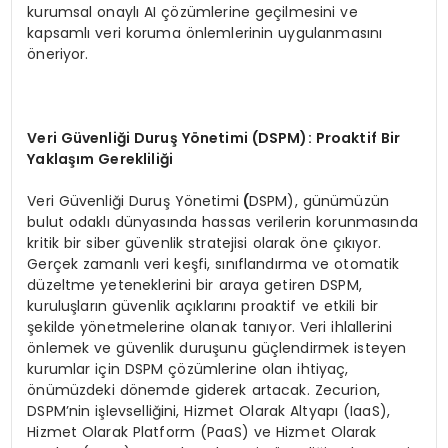
kurumsal onaylı AI çözümlerine geçilmesini ve
kapsamlı veri koruma önlemlerinin uygulanmasını
öneriyor.
Veri G
ü
venli
ğ
i Duru
ş Yö
netimi (DSPM): Proaktif Bir
Yakla
şı
m Gereklili
ğ
i
Veri Güvenliği Duruş Yönetimi
(
DSPM), günümüzün
bulut odaklı dünyasında hassas verilerin korunmasında
kritik bir siber güvenlik stratejisi olarak öne çıkıyor.
Gerçek zamanlı veri keşfi, sınıflandırma ve otomatik
düzeltme yeteneklerini bir araya getiren DSPM,
kuruluşların güvenlik açıklarını proaktif ve etkili bir
şekilde yönetmelerine olanak tanıyor. Veri ihlallerini
önlemek ve güvenlik duruşunu güçlendirmek isteyen
kurumlar için DSPM çözümlerine olan ihtiyaç,
önümüzdeki dönemde giderek artacak. Zecurion,
DSPM’nin işlevselliğini, Hizmet Olarak Altyapı (IaaS),
Hizmet Olarak Platform (PaaS) ve Hizmet Olarak