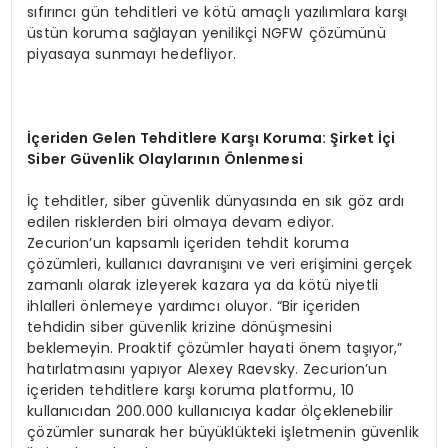
sıfırıncı gün tehditleri ve kötü amaçlı yazılımlara karşı
üstün koruma sağlayan yenilikçi NGFW çözümünü
piyasaya sunmayı hedefliyor.
İç
eriden Gelen Tehditlere Kar
şı
Koruma:
Ş
irket
İç
i
Siber G
ü
venlik Olaylar
ı
n
ı
n
Ö
nlenmesi
İç tehditler, siber güvenlik dünyasında en sık göz ardı
edilen risklerden biri olmaya devam ediyor.
Zecurion’un kapsamlı içeriden tehdit koruma
çözümleri, kullanıcı davranışını ve veri erişimini gerçek
zamanlı olarak izleyerek kazara ya da kötü niyetli
ihlalleri önlemeye yardımcı oluyor. “Bir içeriden
tehdidin siber güvenlik krizine dönüşmesini
beklemeyin. Proaktif çözümler hayati önem taşıyor,”
hatırlatmasını yapıyor Alexey Raevsky. Zecurion’un
içeriden tehditlere karşı koruma platformu, 10
kullanıcıdan 200.000 kullanıcıya kadar ölçeklenebilir
çözümler sunarak her büyüklükteki işletmenin güvenlik