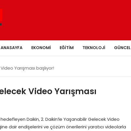
ANASAYFA
EKONOMI
EĞITIM
TEKNOLOJI
GÜNCEL
k Video Yarışması başlıyor!
 Gelecek Video Yarışması
ı hedefleyen Daikin, 2. Daikin’le Yaşanabilir Gelecek Video
liğine dair endişelerini ve çözüm önerilerini yaratıcı videolarla