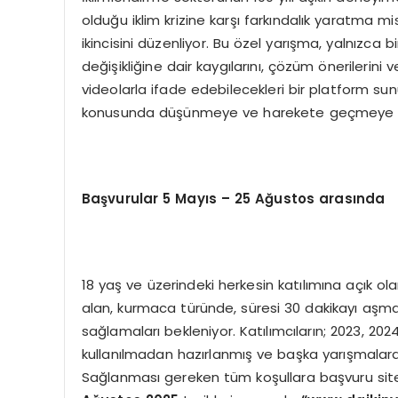
olduğu iklim krizine karşı farkındalık yaratma m
ikincisini düzenliyor. Bu özel yarışma, yalnızca b
değişikliğine dair kaygılarını, çözüm önerilerini 
videolarla ifade edebilecekleri bir platform sunuyo
konusunda düşünmeye ve harekete geçmeye te
Başvurular
5 M
ayıs – 25 Ağustos arasında
18 yaş ve üzerindeki herkesin katılımına açık ol
alan, kurmaca türünde, süresi 30 dakikayı aşmay
sağlamaları bekleniyor. Katılımcıların; 2023, 20
kullanılmadan hazırlanmış ve başka yarışmalard
Sağlanması gereken tüm koşullara başvuru sites