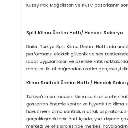
Kuzey Irak, Moğolistan ve KKTC pazarlarının so
Split Klima Üretim Hattı/ Hendek Sakarya
Daikin Türkiye Split Klima Üretim Hattı’nda üret
performans, elektrik güvenlik ve ses testlerind
robot uygulamaları ve özellikle kritik noktalarda
robotları ile el değmeden üretim gerçekleştiril
Klima Santrali Üretim Hattı / Hendek Sakar
Türkiye’nin en modern klima santrali üretim ha
gösterilen önemle konfor ve hijyenik tip klima san
havuz nem alma santrali, mutfak aspiratörü, sığ
gerçekleşmektedir. Yurt içinde, yurt dışında çok 
merkezi ve ofis projesinde merkezi havalandırm