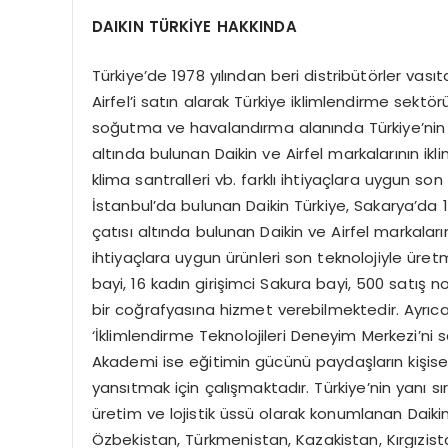
DAIKIN TÜ
RKİYE HAKKINDA
Türkiye’de 1978 yılından beri distribütörler vasıt
Airfel’i satın alarak Türkiye iklimlendirme sektör
soğutma ve havalandırma alanında Türkiye’nin en
altında bulunan Daikin ve Airfel markalarının ikl
klima santralleri vb. farklı ihtiyaçlara uygun son
İstanbul’da bulunan Daikin Türkiye, Sakarya’da 
çatısı altında bulunan Daikin ve Airfel markalarını
ihtiyaçlara uygun ürünleri son teknolojiyle üret
bayi, 16 kadın girişimci Sakura bayi, 500 satış no
bir coğrafyasına hizmet verebilmektedir. Ayrıca
‘İklimlendirme Teknolojileri Deneyim Merkezi’ni 
Akademi ise eğitimin gücünü paydaşların kişise
yansıtmak için çalışmaktadır. Türkiye’nin yanı 
üretim ve lojistik üssü olarak konumlanan Daiki
Özbekistan, Türkmenistan, Kazakistan, Kırgızist