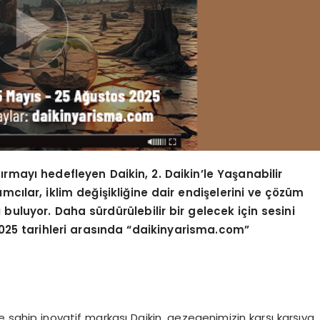
rtırmayı hedefleyen Daikin, 2. Daikin
’
le Yaşanabilir
ılımcılar, iklim değişikliğine dair endişelerini ve çözüm
 buluyor. Daha sürdürülebilir bir gelecek için sesini
25 tarihleri arasında
“
daikinyarisma.com”
e sahip inovatif markası Daikin, gezegenimizin karşı karşıya