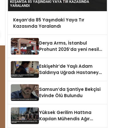
Keşan’da 85 Yaşındaki Yaya Tır
Kazasında Yaralandı
Derya Arms, İstanbul
Prohunt 2026’da yeni nesil
ürünlerini ve global marka
vizyonunu sergiledi
Eskişehir’de Yaşlı Adam
Saldırıya Uğradı Hastaneye
Kaldırıldı
Samsun’da Şantiye Bekçisi
Evinde Ölü Bulundu
Yüksek Gerilim Hattına
Kapılan Mühendis Ağır
Yaralandı