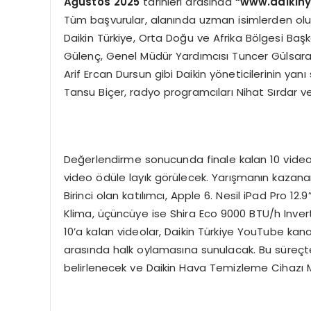
Ağ
ustos 2025
tarihleri arasında
“
www.daikin
Tüm başvurular, alanında uzman isimlerden oluşa
Daikin Türkiye, Orta Doğu ve Afrika Bölgesi Baş
Gülenç, Genel Müdür Yardımcısı Tuncer Gülsar
Arif Ercan Dursun gibi Daikin yöneticilerinin yanı
Tansu Biçer, radyo programcıları Nihat Sırdar v
Değerlendirme sonucunda finale kalan 10 video s
video ödüle layık görülecek. Yarışmanın kazanan
Birinci olan katılımcı, Apple 6. Nesil iPad Pro 12
Klima, üçüncüye ise Shira Eco 9000 BTU/h Inver
10’a kalan videolar, Daikin Türkiye YouTube kana
arasında halk oylamasına sunulacak. Bu süreçte 
belirlenecek ve Daikin Hava Temizleme Cihazı M