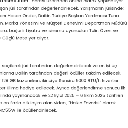
yarisma.com”
adresi üzerinden online olarak yapılabiliyor.
n jüri tarafından değerlendirilecek. Yarışmanın jürisinde;
kanı Hasan Önder, Daikin Türkiye Başkan Yardımcısı Tuna
an, Marka Yönetimi ve Müşteri Deneyimi Departman Müdürü
 sıra; başarılı tiyatro ve sinema oyuncuları Tülin Özen ve
e Güçlü Mete yer alıyor.
eçilerek jüri tarafından değerlendirilecek ve en iyi üç
larına Daikin tarafından değerli ödüller takdim edilecek.
.9” 128 GB kazanırken; ikinciye Sensira 9000 BTU/h Inverter
ter Klima hediye edilecek. Ayrıca değerlendirme sonucu ilk
lında yayınlanacak ve 22 Eylül 2025 – 6 Ekim 2025 tarihleri
en fazla etkileşim alan video, “Halkın Favorisi” olarak
C55W ile ödüllendirilecek.