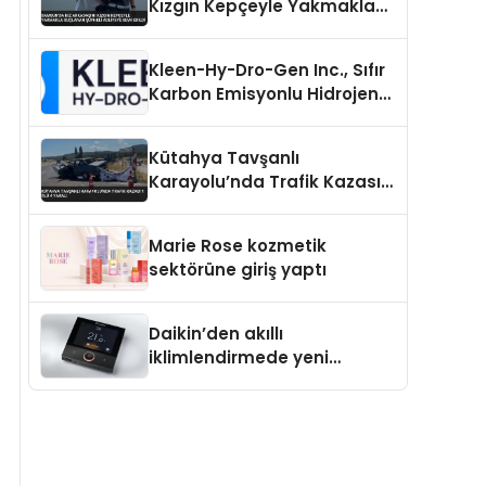
Kızgın Kepçeyle Yakmakla
Suçlanan Şüpheli Adliyeye
Sevk Edildi
Kleen-Hy-Dro-Gen Inc., Sıfır
Karbon Emisyonlu Hidrojen
Isıtma Teknolojisinde ISO ve
TSSA Düzenleyici Onaylarını
Kütahya Tavşanlı
Aldı
Karayolu’nda Trafik Kazası 1
Ölü 4 Yaralı
Marie Rose kozmetik
sektörüne giriş yaptı
Daikin’den akıllı
iklimlendirmede yeni
dönem: Madoka Plus
Türkiye’de