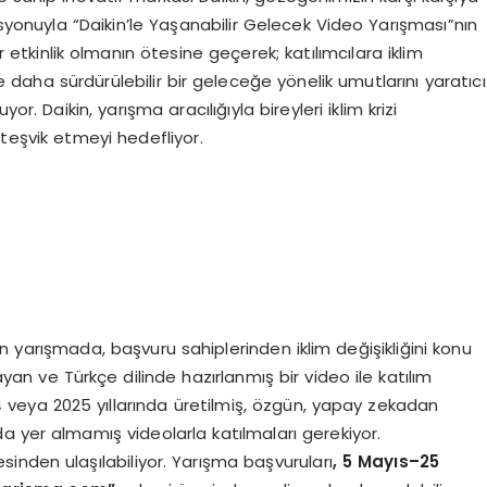
isyonuyla “Daikin’le Yaşanabilir Gelecek Video Yarışması”nın
ir etkinlik olmanın ötesine geçerek; katılımcılara iklim
ve daha sürdürülebilir bir geleceğe yönelik umutlarını yaratıcı
r. Daikin, yarışma aracılığıyla bireyleri iklim krizi
şvik etmeyi hedefliyor.
an yarışmada, başvuru sahiplerinden iklim değişikliğini konu
an ve Türkçe dilinde hazırlanmış bir video ile katılım
24 veya 2025 yıllarında üretilmiş, özgün, yapay zekadan
a yer almamış videolarla katılmaları gerekiyor.
inden ulaşılabiliyor. Yarışma başvuruları
, 5 Mayıs–25