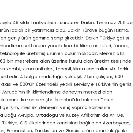
asıyla 46 yıldır faaliyetlerini sürdüren Daikin, Temmuz 2011’de
ünün iddialı bir yatırımcısı oldu. Daikin Türkiye bugün ısıtma,
 geniş ürün gamına sahip şirketidir. Daikin Türkiye çatısı
imlendirme sektörüne yönelik kombi, klima üniteleri, fancoil,
 teknoloji ile üretilmiş ürünleri bulunmaktadır. Merkez ofisi
163 bin metrekare alan üzerine kurulu olan üretim tesisinde
n kombi, klima üniteleri, fancoil, klima santralleri vb. farklı
mektedir. 4 bölge müdürlüğü, yaklaşık 2 bin çalışanı, 500
ktası ve 500’ün üzerindeki yetkili servisiyle Türkiye’nin geniş
 Avrupa’nın ilk iklimlendirme deneyim merkezi olan
sektörüne kazandırmıştır. İstanbul’da bulunan Daikin
l gelişim, mesleki deneyim ve iş yapma kalitesine
sıra Doğu Avrupa, Ortadoğu ve Kuzey Afrika’nın da Ar-Ge,
n Türkiye, CIS ülkelerinden kendisine bağlı olan Azerbaycan,
an, Ermenistan, Tacikistan ve Gürcistan’ın sorumluluğu ile