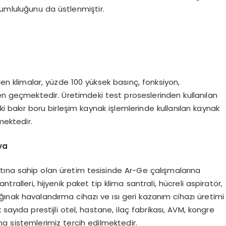
rumluluğunu da üstlenmiştir.
ilen klimalar, yüzde 100 yüksek basınç, fonksiyon,
en geçmektedir. Üretimdeki test proseslerinden kullanılan
ki bakır boru birleşim kaynak işlemlerinde kullanılan kaynak
mektedir.
ya
ttına sahip olan üretim tesisinde Ar-Ge çalışmalarına
tralleri, hijyenik paket tip klima santrali, hücreli aspiratör,
ınak havalandırma cihazı ve ısı geri kazanım cihazı üretimi
sayıda prestijli otel, hastane, ilaç fabrikası, AVM, kongre
a sistemlerimiz tercih edilmektedir.