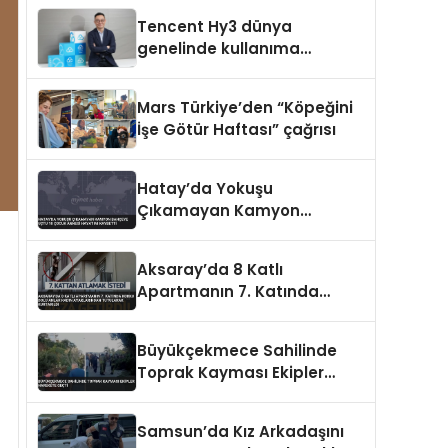
Tencent Hy3 dünya
genelinde kullanıma
sunuldu
Mars Türkiye’den “Köpeğini
İşe Götür Haftası” çağrısı
Hatay’da Yokuşu
Çıkamayan Kamyon
Bahçeye Uçtu 10 Çocuk
Annesi Hayatını Kaybetti
Aksaray’da 8 Katlı
Apartmanın 7. Katında
Korku Dolu Anlar Kadın
Ayaklarından Tutularak
Büyükçekmece Sahilinde
Kurtarıldı
Toprak Kayması Ekipler
Harekete Geçti
Samsun’da Kız Arkadaşını