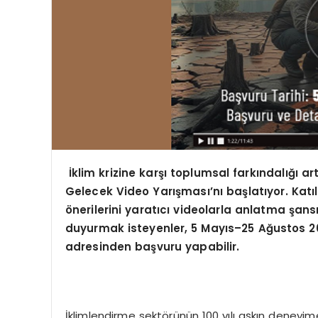
İklim krizine karşı toplumsal farkı
ndal
ığı a
Gelecek Video Yarış
mas
ı’nı başlatıyor. Kat
ö
nerilerini yaratıcı videolarla anlatma şansı
duyurmak isteyenler, 5 Mayıs–25 Ağustos 20
adresinden başvuru yapabilir.
İklimlendirme sektörünün 100 yılı aşkın deneyim