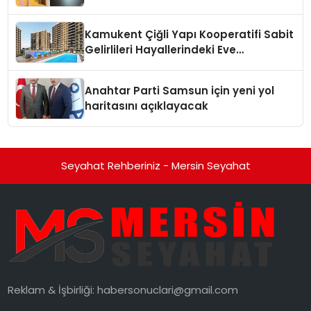
Kamukent Çiğli Yapı Kooperatifi Sabit
Gelirlileri Hayallerindeki Eve
Kavuşturacak
Anahtar Parti Samsun için yeni yol
haritasını açıklayacak
Seyahat Rehberiniz - Mersin Seyahat
Reklam & İşbirliği:
habersonuclari@gmail.com