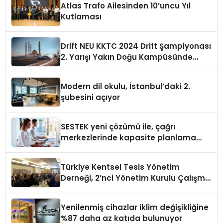
Atlas Trafo Ailesinden 10’uncu Yıl
Kutlaması
Drift NEU KKTC 2024 Drift Şampiyonası
2. Yarışı Yakın Doğu Kampüsünde
Gerçekleştirildi
Modern dil okulu, İstanbul’daki 2.
şubesini açıyor
SESTEK yeni çözümü ile, çağrı
merkezlerinde kapasite planlama
verimliliğini 4 kat artırıyor
Türkiye Kentsel Tesis Yönetim
Derneği, 2’nci Yönetim Kurulu Çalışma
Kampı düzenlendi
Yenilenmiş cihazlar iklim değişikliğine
%87 daha az katıda bulunuyor