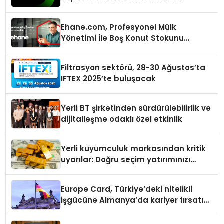
isimlerini ağırlayacak
Ehane.com, Profesyonel Mülk
Yönetimi İle Boş Konut Stokunu
Eritecek
Filtrasyon sektörü, 28-30 Ağustos’ta
IFTEX 2025’te buluşacak
Yerli BT şirketinden sürdürülebilirlik ve
dijitalleşme odaklı özel etkinlik
Yerli kuyumculuk markasından kritik
uyarılar: Doğru seçim yatırımınızı
şekillendirir
Europe Card, Türkiye’deki nitelikli
işgücüne Almanya’da kariyer fırsatı
sununuyor