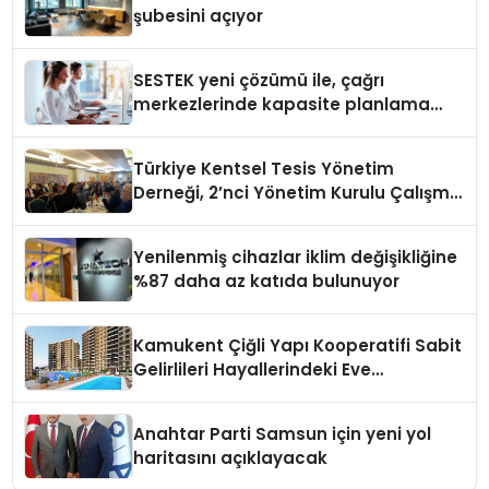
şubesini açıyor
SESTEK yeni çözümü ile, çağrı
merkezlerinde kapasite planlama
verimliliğini 4 kat artırıyor
Türkiye Kentsel Tesis Yönetim
Derneği, 2’nci Yönetim Kurulu Çalışma
Kampı düzenlendi
Yenilenmiş cihazlar iklim değişikliğine
%87 daha az katıda bulunuyor
Kamukent Çiğli Yapı Kooperatifi Sabit
Gelirlileri Hayallerindeki Eve
Kavuşturacak
Anahtar Parti Samsun için yeni yol
haritasını açıklayacak