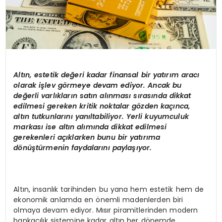
Altın, estetik değeri kadar finansal bir yatırım aracı
olarak iş
lev g
ö
rmeye devam ediyor. Ancak bu
değerli varlıkların satın alınması sırasında dikkat
edilmesi gereken kritik noktalar g
ö
zden kaçı
nca,
alt
ın tutkunlarını yanıltabiliyor. Yerli kuyumculuk
markası
ise alt
ın alımında dikkat edilmesi
gerekenleri açıklarken bunu bir yatırı
ma
d
ö
nüştürmenin faydalarını paylaşıyor.
Altın, insanlık tarihinden bu yana hem estetik hem de
ekonomik anlamda en önemli madenlerden biri
olmaya devam ediyor. Mısır piramitlerinden modern
bankacılık sistemine kadar altın her dönemde