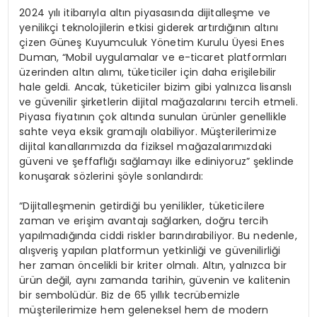
2024 yılı itibarıyla altın piyasasında dijitalleşme ve
yenilikçi teknolojilerin etkisi giderek artırdığının altını
çizen Güneş Kuyumculuk Yönetim Kurulu Üyesi Enes
Duman, “Mobil uygulamalar ve e-ticaret platformları
üzerinden altın alımı, tüketiciler için daha erişilebilir
hale geldi. Ancak, tüketiciler bizim gibi yalnızca lisanslı
ve güvenilir şirketlerin dijital mağazalarını tercih etmeli.
Piyasa fiyatının çok altında sunulan ürünler genellikle
sahte veya eksik gramajlı olabiliyor. Müşterilerimize
dijital kanallarımızda da fiziksel mağazalarımızdaki
güveni ve şeffaflığı sağlamayı ilke ediniyoruz” şeklinde
konuşarak sözlerini şöyle sonlandırdı:
“Dijitalleşmenin getirdiği bu yenilikler, tüketicilere
zaman ve erişim avantajı sağlarken, doğru tercih
yapılmadığında ciddi riskler barındırabiliyor. Bu nedenle,
alışveriş yapılan platformun yetkinliği ve güvenilirliği
her zaman öncelikli bir kriter olmalı. Altın, yalnızca bir
ürün değil, aynı zamanda tarihin, güvenin ve kalitenin
bir sembolüdür. Biz de 65 yıllık tecrübemizle
müşterilerimize hem geleneksel hem de modern