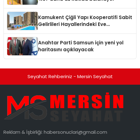
Kamukent Çiğli Yapı Kooperatifi Sabit
Gelirlileri Hayallerindeki Eve
Kavuşturacak
Anahtar Parti Samsun için yeni yol
haritasını açıklayacak
Seyahat Rehberiniz - Mersin Seyahat
Reklam & İşbirliği:
habersonuclari@gmail.com