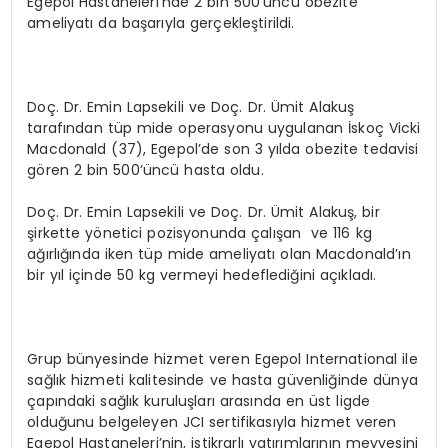
Egepol Hastaneleri’nde 2 bin 500’üncü obezite
ameliyatı da başarıyla gerçekleştirildi.
Doç. Dr. Emin Lapsekili ve Doç. Dr. Ümit Alakuş
tarafından tüp mide operasyonu uygulanan İskoç Vicki
Macdonald (37), Egepol’de son 3 yılda obezite tedavisi
gören 2 bin 500’üncü hasta oldu.
Doç. Dr. Emin Lapsekili ve Doç. Dr. Ümit Alakuş, bir
şirkette yönetici pozisyonunda çalışan ve 116 kg
ağırlığında iken tüp mide ameliyatı olan Macdonald’ın
bir yıl içinde 50 kg vermeyi hedeflediğini açıkladı.
Grup bünyesinde hizmet veren Egepol International ile
sağlık hizmeti kalitesinde ve hasta güvenliğinde dünya
çapındaki sağlık kuruluşları arasında en üst ligde
olduğunu belgeleyen JCI sertifikasıyla hizmet veren
Egepol Hastaneleri’nin, istikrarlı yatırımlarının meyvesini