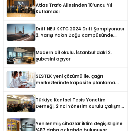
Atlas Trafo Ailesinden 10’uncu Yıl
Kutlaması
Drift NEU KKTC 2024 Drift Şampiyonası
2. Yarışı Yakın Doğu Kampüsünde
Gerçekleştirildi
Modern dil okulu, İstanbul’daki 2.
şubesini açıyor
SESTEK yeni çözümü ile, çağrı
merkezlerinde kapasite planlama
verimliliğini 4 kat artırıyor
Türkiye Kentsel Tesis Yönetim
Derneği, 2’nci Yönetim Kurulu Çalışma
Kampı düzenlendi
Yenilenmiş cihazlar iklim değişikliğine
%87 daha az katıda bulunuyor