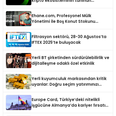
kripto ekosisteminin tanınan
isimlerini ağırlayacak
Ehane.com, Profesyonel Mülk
Yönetimi İle Boş Konut Stokunu
Eritecek
Filtrasyon sektörü, 28-30 Ağustos’ta
IFTEX 2025’te buluşacak
Yerli BT şirketinden sürdürülebilirlik ve
dijitalleşme odaklı özel etkinlik
Yerli kuyumculuk markasından kritik
uyarılar: Doğru seçim yatırımınızı
şekillendirir
Europe Card, Türkiye’deki nitelikli
işgücüne Almanya’da kariyer fırsatı
sununuyor