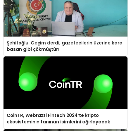
Şehitoğlu: Geçim derdi, gazetecilerin üzerine kara
basan gibi çökmüştür!
CoinTR, Webrazzi Fintech 2024’te kripto
ekosisteminin tanınan isimlerini ağırlayacak