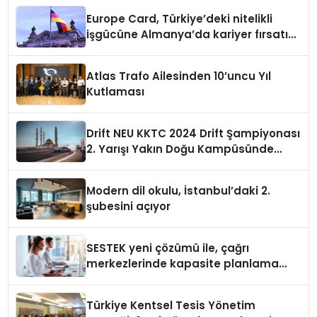
Europe Card, Türkiye’deki nitelikli
işgücüne Almanya’da kariyer fırsatı
sununuyor
Atlas Trafo Ailesinden 10’uncu Yıl
Kutlaması
Drift NEU KKTC 2024 Drift Şampiyonası
2. Yarışı Yakın Doğu Kampüsünde
Gerçekleştirildi
Modern dil okulu, İstanbul’daki 2.
şubesini açıyor
SESTEK yeni çözümü ile, çağrı
merkezlerinde kapasite planlama
verimliliğini 4 kat artırıyor
Türkiye Kentsel Tesis Yönetim