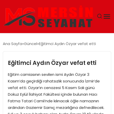
ANASAYFA
Ana Sayfa
Güncel
Eğitimci Aydın Özyar vefat etti
EKONOMI
Eğitimci Aydın Özyar vefat etti
EĞITIM
Eğitim camiasının sevilen ismi Aydın Özyar 3
TEKNOLOJI
Kasım’da geçirdiği rahatsızlık sonucunda İzmir’de
vefat etti. Özyar’ın cenazesi 5 Kasım Salı günü
GÜNCEL
Dokuz Eylül İlahiyat Fakültesi içinde bulunan Hacı
Fatma Tatari Camii’nde kılınacak öğle namazının
ardından Gaziemir Sarnıç mezarlığına defnedilecek.