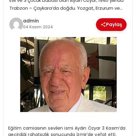
Evli ve 3 çocuk babası olan Aydın Özyar; 1940 yılında
Trabzon – Çaykara’da doğdu. Yozgat, Erzurum ve…
admin
Paylaş
04 Kasım 2024
Eğitim camiasının sevilen ismi Aydın Özyar 3 Kasım’da
geçirdiği rahatsızlık sonucunda İzmir’de vefat etti.