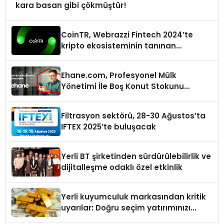
kara basan gibi çökmüştür!
CoinTR, Webrazzi Fintech 2024’te
kripto ekosisteminin tanınan
isimlerini ağırlayacak
Ehane.com, Profesyonel Mülk
Yönetimi İle Boş Konut Stokunu
Eritecek
Filtrasyon sektörü, 28-30 Ağustos’ta
IFTEX 2025’te buluşacak
Yerli BT şirketinden sürdürülebilirlik ve
dijitalleşme odaklı özel etkinlik
Yerli kuyumculuk markasından kritik
uyarılar: Doğru seçim yatırımınızı
şekillendirir