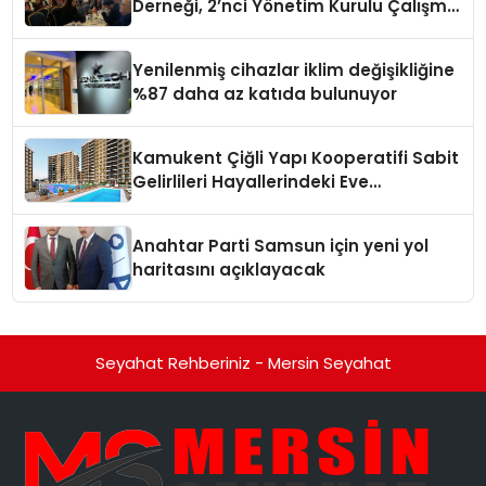
Derneği, 2’nci Yönetim Kurulu Çalışma
Kampı düzenlendi
Yenilenmiş cihazlar iklim değişikliğine
%87 daha az katıda bulunuyor
Kamukent Çiğli Yapı Kooperatifi Sabit
Gelirlileri Hayallerindeki Eve
Kavuşturacak
Anahtar Parti Samsun için yeni yol
haritasını açıklayacak
Seyahat Rehberiniz - Mersin Seyahat