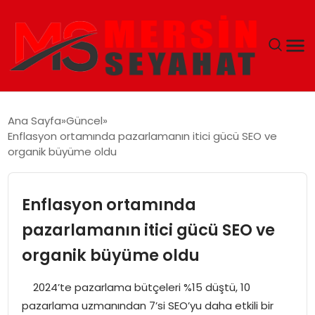
ANASAYFA
Ana Sayfa
Güncel
Enflasyon ortamında pazarlamanın itici gücü SEO ve
EKONOMI
organik büyüme oldu
EĞITIM
Enflasyon ortamında
TEKNOLOJI
pazarlamanın itici gücü SEO ve
organik büyüme oldu
GÜNCEL
2024’te pazarlama bütçeleri %15 düştü, 10
pazarlama uzmanından 7’si SEO’yu daha etkili bir