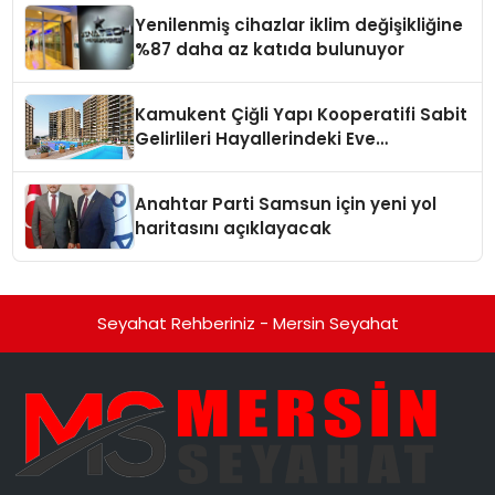
Yenilenmiş cihazlar iklim değişikliğine
%87 daha az katıda bulunuyor
Kamukent Çiğli Yapı Kooperatifi Sabit
Gelirlileri Hayallerindeki Eve
Kavuşturacak
Anahtar Parti Samsun için yeni yol
haritasını açıklayacak
Seyahat Rehberiniz - Mersin Seyahat