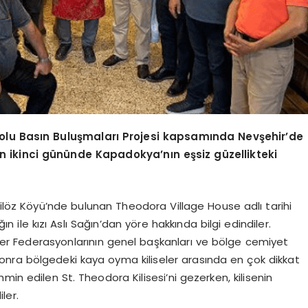
adolu Basın Buluşmaları Projesi kapsamında Nevşehir’de
n ikinci gününde Kapadokya’nın eşsiz güzellikteki
şilöz Köyü’nde bulunan Theodora Village House adlı tarihi
 ile kızı Aslı Sağın’dan yöre hakkında bilgi edindiler.
r Federasyonlarının genel başkanları ve bölge cemiyet
nra bölgedeki kaya oyma kiliseler arasında en çok dikkat
ahmin edilen St. Theodora Kilisesi’ni gezerken, kilisenin
ler.