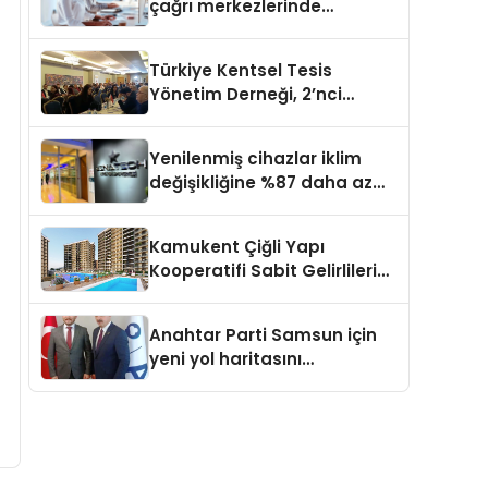
çağrı merkezlerinde
kapasite planlama
verimliliğini 4 kat artırıyor
Türkiye Kentsel Tesis
Yönetim Derneği, 2’nci
Yönetim Kurulu Çalışma
Kampı düzenlendi
Yenilenmiş cihazlar iklim
değişikliğine %87 daha az
katıda bulunuyor
Kamukent Çiğli Yapı
Kooperatifi Sabit Gelirlileri
Hayallerindeki Eve
Kavuşturacak
Anahtar Parti Samsun için
yeni yol haritasını
açıklayacak