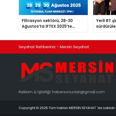
Filtrasyon sektörü, 28-30
Yerli BT ş
Ağustos’ta IFTEX 2025’te
sürdürüleb
buluşacak
odaklı öze
Seyahat Rehberiniz - Mersin Seyahat
Reklam & İşbirliği:
habersonuclari@gmail.com
Copyright © 2025 Tüm hakları MERSİN SEYAHAT 'da saklıdır.