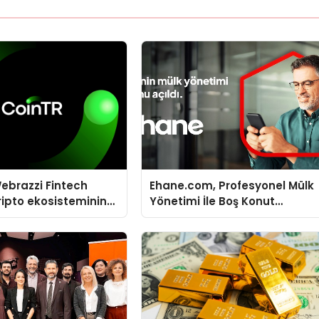
ebrazzi Fintech
Ehane.com, Profesyonel Mülk
ripto ekosisteminin
Yönetimi İle Boş Konut
simlerini ağırlayacak
Stokunu Eritecek