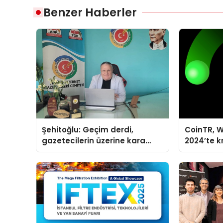
Benzer Haberler
Şehitoğlu: Geçim derdi,
CoinTR, W
gazetecilerin üzerine kara
2024’te k
basan gibi çökmüştür!
tanınan i