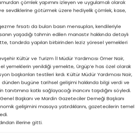
 çamurdan çömlek yapımını izleyen ve uygulamalı olarak
e sevdiklerine götürmek üzere hediyelik çömlek, kase,
gezme fırsatı da bulan basın mensupları, kendileriyle
 insanın yaşadığı tahmin edilen manastır hakkında detaylı
tte, tandırda yapılan birbirinden leziz yöresel yemekleri
şehir Kültür ve Turizm İl Müdür Yardımcısı Ömer Nair,
sel yemeklerin yenildiği yemekte, Ürgüp’e has özel olarak
n başkanları testileri kırdı. Kültür Müdür Yardımcısı Nair,
ve dünden bugüne tarihsel gelişimi hakkında bilgi verdi ve
n tanıtımına katkı sağlayacağı inancını taşıdığını söyledi.
enel Başkanı ve Mardin Gazeteciler Derneği Başkanı
mik gelişimini masaya yatırdıklarını, gazetecilerin temel
edi.
ndan illerine gitti.