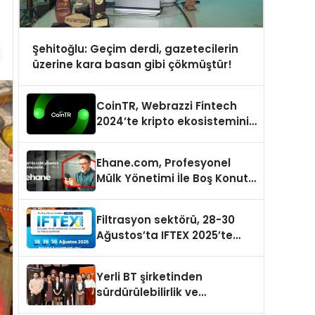
Şehitoğlu: Geçim derdi, gazetecilerin
üzerine kara basan gibi çökmüştür!
CoinTR, Webrazzi Fintech
2024’te kripto ekosisteminin
tanınan isimlerini
ağırlayacak
Ehane.com, Profesyonel
Mülk Yönetimi İle Boş Konut
Stokunu Eritecek
Filtrasyon sektörü, 28-30
Ağustos’ta IFTEX 2025’te
buluşacak
Yerli BT şirketinden
sürdürülebilirlik ve
dijitalleşme odaklı özel