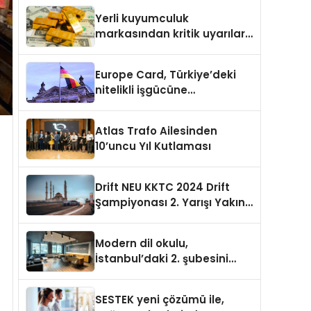
etkinlik
Yerli kuyumculuk
markasından kritik uyarılar:
Doğru seçim yatırımınızı
şekillendirir
Europe Card, Türkiye’deki
nitelikli işgücüne
Almanya’da kariyer fırsatı
sununuyor
Atlas Trafo Ailesinden
10’uncu Yıl Kutlaması
Drift NEU KKTC 2024 Drift
Şampiyonası 2. Yarışı Yakın
Doğu Kampüsünde
Gerçekleştirildi
Modern dil okulu,
İstanbul’daki 2. şubesini
açıyor
SESTEK yeni çözümü ile,