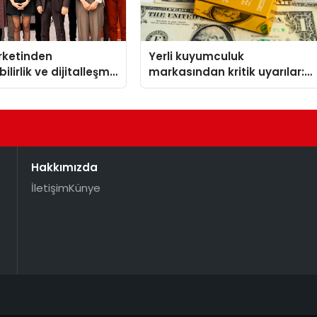
irketinden
Yerli kuyumculuk
ilirlik ve dijitalleşme
markasından kritik uyarılar:
l etkinlik
Doğru seçim yatırımınızı
şekillendirir
Hakkımızda
İletişim
Künye