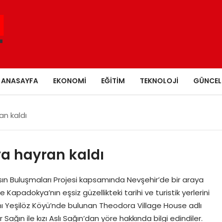
ANASAYFA
EKONOMI
EĞITIM
TEKNOLOJI
GÜNCEL
n kaldı
a hayran kaldı
asın Buluşmaları Projesi kapsamında Nevşehir’de bir araya
apadokya’nın eşsiz güzellikteki tarihi ve turistik yerlerini
ını Yeşilöz Köyü’nde bulunan Theodora Village House adlı
Sağın ile kızı Aslı Sağın’dan yöre hakkında bilgi edindiler.