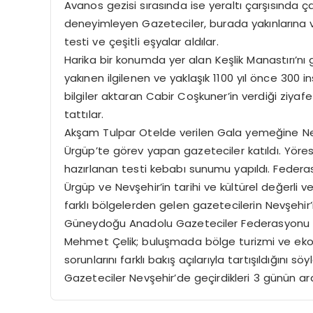
Avanos gezisi sırasında ise yeraltı çarşısında
deneyimleyen Gazeteciler, burada yakınlarına v
testi ve çeşitli eşyalar aldılar.
Harika bir konumda yer alan Keşlik Manastırı’nı 
yakınen ilgilenen ve yaklaşık 1100 yıl önce 300
bilgiler aktaran Cabir Coşkuner’in verdiği ziyafe
tattılar.
Akşam Tulpar Otelde verilen Gala yemeğine Nev
Ürgüp’te görev yapan gazeteciler katıldı. Yöre
hazırlanan testi kebabı sunumu yapıldı. Federasyo
Ürgüp ve Nevşehir’in tarihi ve kültürel değerli 
farklı bölgelerden gelen gazetecilerin Nevşehir’i
Güneydoğu Anadolu Gazeteciler Federasyonu G
Mehmet Çelik; buluşmada bölge turizmi ve ekono
sorunlarını farklı bakış açılarıyla tartışıldığını söyl
Gazeteciler Nevşehir’de geçirdikleri 3 günün ardı