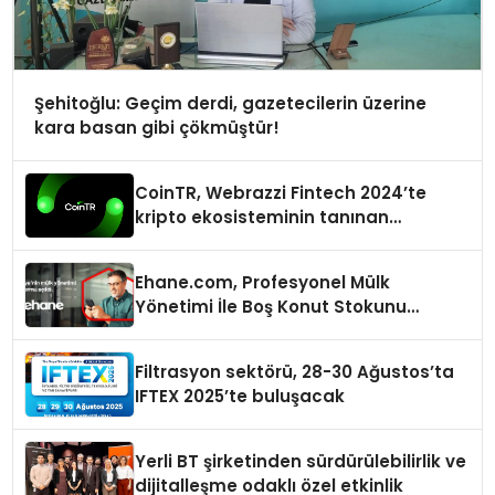
Şehitoğlu: Geçim derdi, gazetecilerin üzerine
kara basan gibi çökmüştür!
CoinTR, Webrazzi Fintech 2024’te
kripto ekosisteminin tanınan
isimlerini ağırlayacak
Ehane.com, Profesyonel Mülk
Yönetimi İle Boş Konut Stokunu
Eritecek
Filtrasyon sektörü, 28-30 Ağustos’ta
IFTEX 2025’te buluşacak
Yerli BT şirketinden sürdürülebilirlik ve
dijitalleşme odaklı özel etkinlik