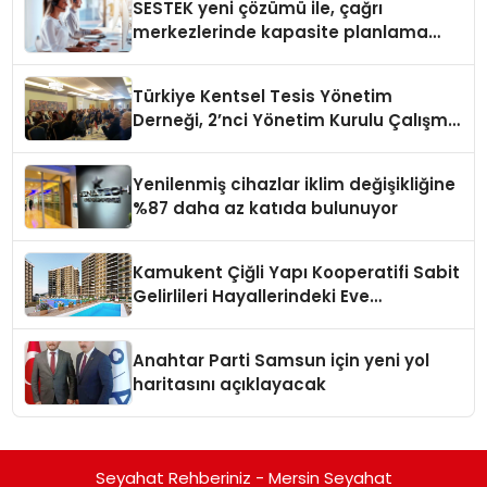
SESTEK yeni çözümü ile, çağrı
merkezlerinde kapasite planlama
verimliliğini 4 kat artırıyor
Türkiye Kentsel Tesis Yönetim
Derneği, 2’nci Yönetim Kurulu Çalışma
Kampı düzenlendi
Yenilenmiş cihazlar iklim değişikliğine
%87 daha az katıda bulunuyor
Kamukent Çiğli Yapı Kooperatifi Sabit
Gelirlileri Hayallerindeki Eve
Kavuşturacak
Anahtar Parti Samsun için yeni yol
haritasını açıklayacak
Seyahat Rehberiniz - Mersin Seyahat