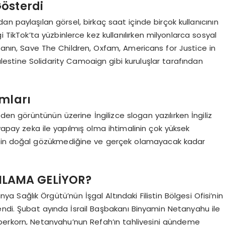
Gösterdi
n paylaşılan görsel, birkaç saat içinde birçok kullanıcının
 TikTok’ta yüzbinlerce kez kullanılırken milyonlarca sosyal
loganın, Save The Children, Oxfam, Americans for Justice in
lestine Solidarity Camoaign gibi kuruluşlar tarafından
umları
eden görüntünün üzerine İngilizce slogan yazılırken İngiliz
pay zeka ile yapılmış olma ihtimalinin çok yüksek
erin doğal gözükmediğine ve gerçek olamayacak kadar
NLAMA GELİYOR?
a Sağlık Örgütü’nün İşgal Altındaki Filistin Bölgesi Ofisi’nin
endi. Şubat ayında İsrail Başbakanı Binyamin Netanyahu ile
erkorn, Netanyahu’nun Refah’ın tahliyesini gündeme