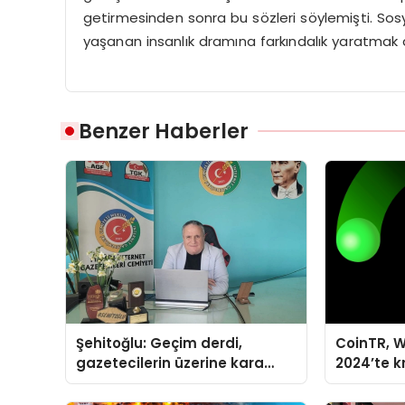
getirmesinden sonra bu sözleri söylemişti. So
yaşanan insanlık dramına farkındalık yaratmak ama
Benzer Haberler
Şehitoğlu: Geçim derdi,
CoinTR, W
gazetecilerin üzerine kara
2024’te k
basan gibi çökmüştür!
tanınan i