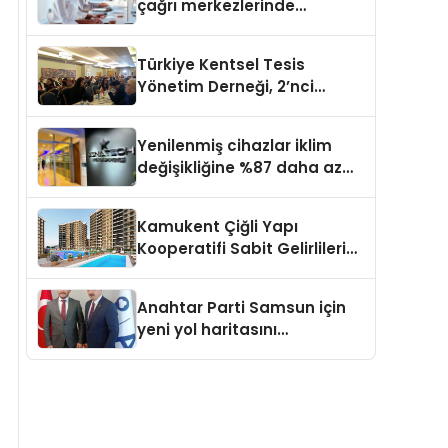
çağrı merkezlerinde
kapasite planlama
verimliliğini 4 kat artırıyor
Türkiye Kentsel Tesis
Yönetim Derneği, 2’nci
Yönetim Kurulu Çalışma
Kampı düzenlendi
Yenilenmiş cihazlar iklim
değişikliğine %87 daha az
katıda bulunuyor
Kamukent Çiğli Yapı
Kooperatifi Sabit Gelirlileri
Hayallerindeki Eve
Kavuşturacak
Anahtar Parti Samsun için
yeni yol haritasını
açıklayacak