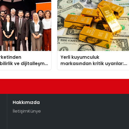
irketinden
Yerli kuyumculuk
ilirlik ve dijitalleşme
markasından kritik uyarılar:
l etkinlik
Doğru seçim yatırımınızı
şekillendirir
Hakkımızda
İletişim
Künye