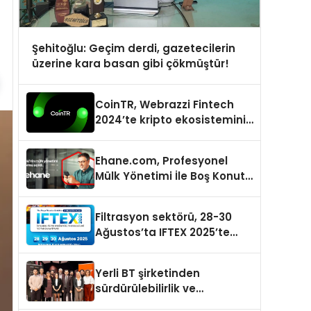
Şehitoğlu: Geçim derdi, gazetecilerin
üzerine kara basan gibi çökmüştür!
CoinTR, Webrazzi Fintech
2024’te kripto ekosisteminin
tanınan isimlerini
ağırlayacak
Ehane.com, Profesyonel
Mülk Yönetimi İle Boş Konut
Stokunu Eritecek
Filtrasyon sektörü, 28-30
Ağustos’ta IFTEX 2025’te
buluşacak
Yerli BT şirketinden
sürdürülebilirlik ve
dijitalleşme odaklı özel