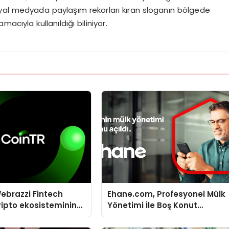
syal medyada paylaşım rekorları kıran sloganın bölgede
cıyla kullanıldığı biliniyor.
ebrazzi Fintech
Ehane.com, Profesyonel Mülk
ripto ekosisteminin
Yönetimi İle Boş Konut
simlerini ağırlayacak
Stokunu Eritecek