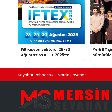
Filtrasyon sektörü, 28-30
Yerli BT ş
Ağustos’ta IFTEX 2025’te
sürdürüleb
buluşacak
odaklı öze
Seyahat Rehberiniz - Mersin Seyahat