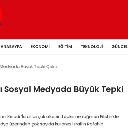
ANASAYFA
EKONOMI
EĞITIM
TEKNOLOJI
GÜNCEL
yal Medyada Büyük Tepki Çekti
ları Sosyal Medyada Büyük Tepki
arını Kınadı ‘İsrail birçok ülkenin tepkisine rağmen Filistin’de
a üzerinden çok sayıda kullanıcı İsrail’in Refah’a