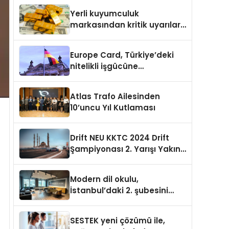
etkinlik
Yerli kuyumculuk
markasından kritik uyarılar:
Doğru seçim yatırımınızı
şekillendirir
Europe Card, Türkiye’deki
nitelikli işgücüne
Almanya’da kariyer fırsatı
sununuyor
Atlas Trafo Ailesinden
10’uncu Yıl Kutlaması
Drift NEU KKTC 2024 Drift
Şampiyonası 2. Yarışı Yakın
Doğu Kampüsünde
Gerçekleştirildi
Modern dil okulu,
İstanbul’daki 2. şubesini
açıyor
SESTEK yeni çözümü ile,