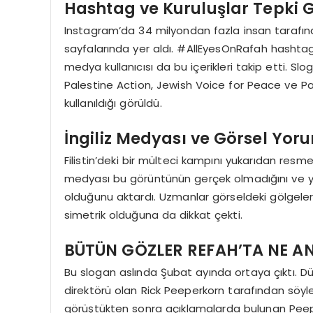
Hashtag ve Kuruluşlar Tepki 
Instagram’da 34 milyondan fazla insan tarafında
sayfalarında yer aldı. #AllEyesOnRafah hashtagi
medya kullanıcısı da bu içerikleri takip etti. S
Palestine Action, Jewish Voice for Peace ve Pa
kullanıldığı görüldü.
İngiliz Medyası ve Görsel Yor
Filistin’deki bir mülteci kampını yukarıdan resm
medyası bu görüntünün gerçek olmadığını ve ya
olduğunu aktardı. Uzmanlar görseldeki gölgel
simetrik olduğuna da dikkat çekti.
BÜTÜN GÖZLER REFAH’TA NE A
Bu slogan aslında Şubat ayında ortaya çıktı. Düny
direktörü olan Rick Peeperkorn tarafından söyl
görüştükten sonra açıklamalarda bulunan Peep