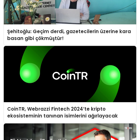
Şehitoğlu: Geçim derdi, gazetecilerin üzerine kara
basan gibi çökmüştür!
CoinTR, Webrazzi Fintech 2024’te kripto
ekosisteminin tanınan isimlerini ağırlayacak