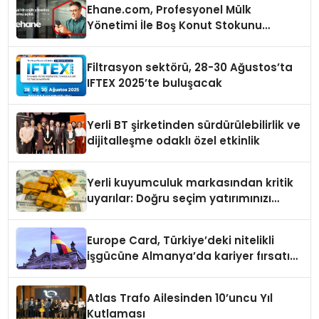
Ehane.com, Profesyonel Mülk
Yönetimi İle Boş Konut Stokunu
Eritecek
Filtrasyon sektörü, 28-30 Ağustos’ta
IFTEX 2025’te buluşacak
Yerli BT şirketinden sürdürülebilirlik ve
dijitalleşme odaklı özel etkinlik
Yerli kuyumculuk markasından kritik
uyarılar: Doğru seçim yatırımınızı
şekillendirir
Europe Card, Türkiye’deki nitelikli
işgücüne Almanya’da kariyer fırsatı
sununuyor
Atlas Trafo Ailesinden 10’uncu Yıl
Kutlaması