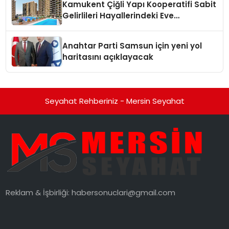
Kamukent Çiğli Yapı Kooperatifi Sabit
Gelirlileri Hayallerindeki Eve
Kavuşturacak
Anahtar Parti Samsun için yeni yol
haritasını açıklayacak
Seyahat Rehberiniz - Mersin Seyahat
Reklam & İşbirliği:
habersonuclari@gmail.com