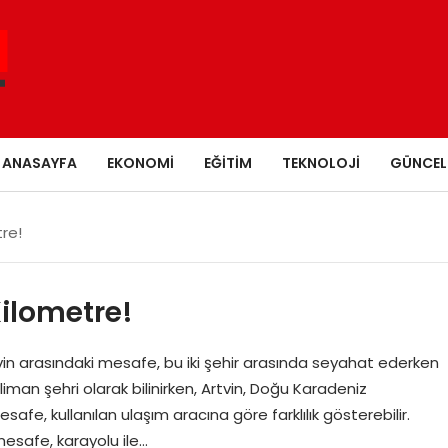
ANASAYFA
EKONOMI
EĞITIM
TEKNOLOJI
GÜNCEL
tre!
Kilometre!
tvin arasındaki mesafe, bu iki şehir arasında seyahat ederken
 liman şehri olarak bilinirken, Artvin, Doğu Karadeniz
mesafe, kullanılan ulaşım aracına göre farklılık gösterebilir.
mesafe, karayolu ile…