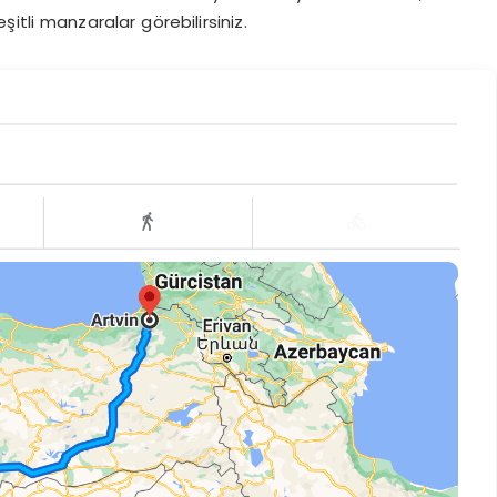
itli manzaralar görebilirsiniz.