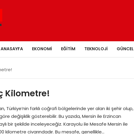
ANASAYFA
EKONOMI
EĞITIM
TEKNOLOJI
GÜNCEL
metre!
ç Kilometre!
 Türkiye’nin farklı coğrafi bölgelerinde yer alan iki şehir olup,
re değişiklik gösterebilir. Bu yazıda, Mersin ile Erzincan
lı bir şekilde inceleyeceğiz. Karayolu ile Mesafe Mersin ile
0 kilometre civarındadır. Bu mesafe, genellikle…