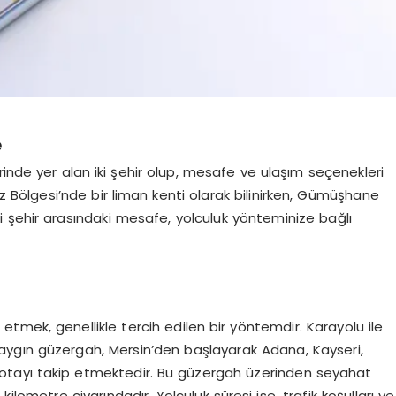
e
rinde yer alan iki şehir olup, mesafe ve ulaşım seçenekleri
iz Bölgesi’nde bir liman kenti olarak bilinirken, Gümüşhane
iki şehir arasındaki mesafe, yolculuk yönteminize bağlı
tmek, genellikle tercih edilen bir yöntemdir. Karayolu ile
ygın güzergah, Mersin’den başlayarak Adana, Kayseri,
rotayı takip etmektedir. Bu güzergah üzerinden seyahat
ilometre civarındadır. Yolculuk süresi ise, trafik koşulları ve