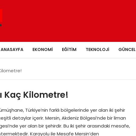
ANASAYFA
EKONOMI
EĞITIM
TEKNOLOJI
GÜNCEL
ilometre!
 Kaç Kilometre!
hane, Türkiye’nin farklı bölgelerinde yer alan iki şehir
tli detaylar içerir. Mersin, Akdeniz Bölgesi’nde bir liman
si’nde yer alan bir şehirdir. Bu iki şehir arasındaki mesafe,
stermektedir. Karayolu ile Mesafe Mersin’den