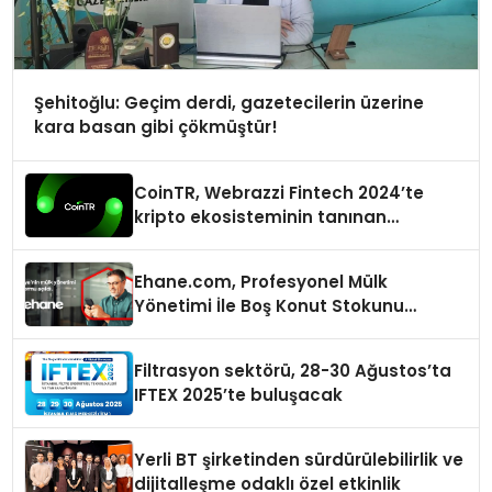
Şehitoğlu: Geçim derdi, gazetecilerin üzerine
kara basan gibi çökmüştür!
CoinTR, Webrazzi Fintech 2024’te
kripto ekosisteminin tanınan
isimlerini ağırlayacak
Ehane.com, Profesyonel Mülk
Yönetimi İle Boş Konut Stokunu
Eritecek
Filtrasyon sektörü, 28-30 Ağustos’ta
IFTEX 2025’te buluşacak
Yerli BT şirketinden sürdürülebilirlik ve
dijitalleşme odaklı özel etkinlik