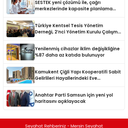
SESTEK yeni çözümü ile, çağrı
merkezlerinde kapasite planlama
verimliliğini 4 kat artırıyor
Türkiye Kentsel Tesis Yönetim
Derneği, 2’nci Yönetim Kurulu Çalışma
Kampı düzenlendi
Yenilenmiş cihazlar iklim değişikliğine
%87 daha az katıda bulunuyor
Kamukent Çiğli Yapı Kooperatifi Sabit
Gelirlileri Hayallerindeki Eve
Kavuşturacak
Anahtar Parti Samsun için yeni yol
haritasını açıklayacak
Seyahat Rehberiniz - Mersin Seyahat