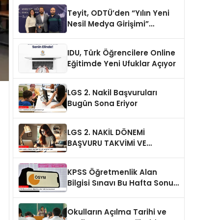
Yayınlandı
Teyit, ODTÜ’den “Yılın Yeni
Nesil Medya Girişimi”
ödülünü aldı
IDU, Türk Öğrencilere Online
Eğitimde Yeni Ufuklar Açıyor
LGS 2. Nakil Başvuruları
Bugün Sona Eriyor
LGS 2. NAKİL DÖNEMİ
BAŞVURU TAKVİMİ VE
DETAYLARI
KPSS Öğretmenlik Alan
Bilgisi Sınavı Bu Hafta Sonu
Yapılacak
Okulların Açılma Tarihi ve