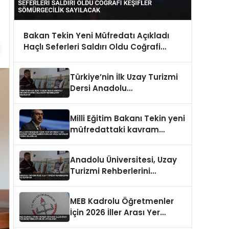
Bakan Tekin Yeni Müfredatı Açıkladı
Haçlı Seferleri Saldırı Oldu Coğrafi
Keşifler Sömürgecilik Sayılacak
Türkiye’nin İlk Uzay Turizmi
Dersi Anadolu
Üniversitesinde Geleceğin
Rehberlerini Hazırlıyor
Milli Eğitim Bakanı Tekin yeni
müfredattaki kavram
değişikliklerini açıkladı Haçlı
Seferleri yerine saldırılar
Anadolu Üniversitesi, Uzay
Turizmi Rehberlerini
Yetiştiriyor
MEB Kadrolu Öğretmenler
İçin 2026 İller Arası Yer
Değiştirme Duyurusu