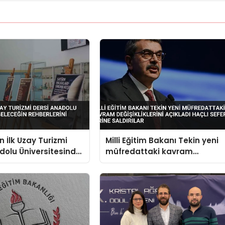
n İlk Uzay Turizmi
Milli Eğitim Bakanı Tekin yeni
dolu Üniversitesinde
müfredattaki kavram
 Rehberlerini
değişikliklerini açıkladı Haçlı
Seferleri yerine saldırılar