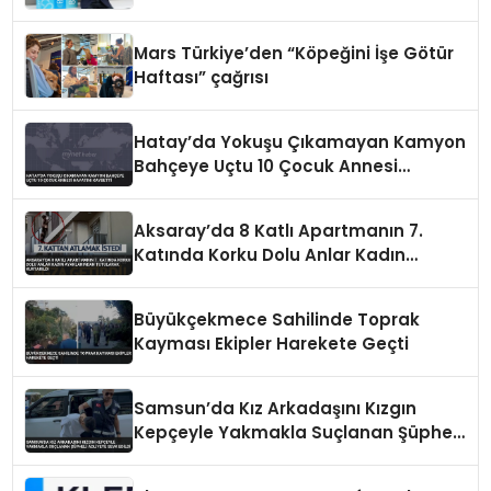
Mars Türkiye’den “Köpeğini İşe Götür
Haftası” çağrısı
Hatay’da Yokuşu Çıkamayan Kamyon
Bahçeye Uçtu 10 Çocuk Annesi
Hayatını Kaybetti
Aksaray’da 8 Katlı Apartmanın 7.
Katında Korku Dolu Anlar Kadın
Ayaklarından Tutularak Kurtarıldı
Büyükçekmece Sahilinde Toprak
Kayması Ekipler Harekete Geçti
Samsun’da Kız Arkadaşını Kızgın
Kepçeyle Yakmakla Suçlanan Şüpheli
Adliyeye Sevk Edildi