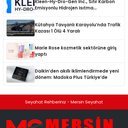
Kleen-Hy-Dro-Gen Inc., Sıfır Karbon
Emisyonlu Hidrojen Isıtma
Teknolojisinde ISO ve TSSA
Düzenleyici Onaylarını Aldı
Kütahya Tavşanlı Karayolu’nda Trafik
Kazası 1 Ölü 4 Yaralı
Marie Rose kozmetik sektörüne giriş
yaptı
Daikin’den akıllı iklimlendirmede yeni
dönem: Madoka Plus Türkiye’de
Seyahat Rehberiniz - Mersin Seyahat