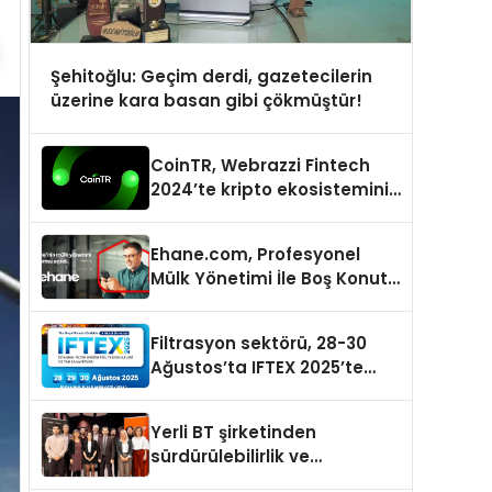
Şehitoğlu: Geçim derdi, gazetecilerin
üzerine kara basan gibi çökmüştür!
CoinTR, Webrazzi Fintech
2024’te kripto ekosisteminin
tanınan isimlerini
ağırlayacak
Ehane.com, Profesyonel
Mülk Yönetimi İle Boş Konut
Stokunu Eritecek
Filtrasyon sektörü, 28-30
Ağustos’ta IFTEX 2025’te
buluşacak
Yerli BT şirketinden
sürdürülebilirlik ve
dijitalleşme odaklı özel