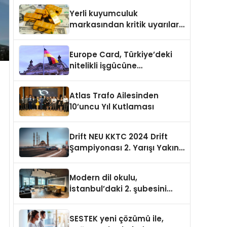
etkinlik
Yerli kuyumculuk
markasından kritik uyarılar:
Doğru seçim yatırımınızı
şekillendirir
Europe Card, Türkiye’deki
nitelikli işgücüne
Almanya’da kariyer fırsatı
sununuyor
Atlas Trafo Ailesinden
10’uncu Yıl Kutlaması
Drift NEU KKTC 2024 Drift
Şampiyonası 2. Yarışı Yakın
Doğu Kampüsünde
Gerçekleştirildi
Modern dil okulu,
İstanbul’daki 2. şubesini
açıyor
SESTEK yeni çözümü ile,