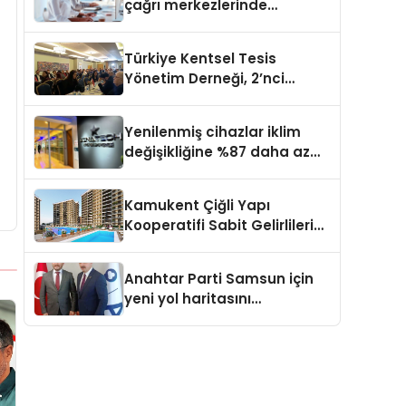
çağrı merkezlerinde
kapasite planlama
verimliliğini 4 kat artırıyor
Türkiye Kentsel Tesis
Yönetim Derneği, 2’nci
Yönetim Kurulu Çalışma
Kampı düzenlendi
Yenilenmiş cihazlar iklim
değişikliğine %87 daha az
katıda bulunuyor
Kamukent Çiğli Yapı
Kooperatifi Sabit Gelirlileri
Hayallerindeki Eve
Kavuşturacak
Anahtar Parti Samsun için
yeni yol haritasını
açıklayacak