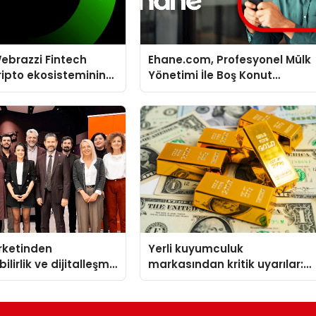
ebrazzi Fintech
Ehane.com, Profesyonel Mülk
ripto ekosisteminin
Yönetimi İle Boş Konut
simlerini ağırlayacak
Stokunu Eritecek
irketinden
Yerli kuyumculuk
ilirlik ve dijitalleşme
markasından kritik uyarılar:
l etkinlik
Doğru seçim yatırımınızı
şekillendirir