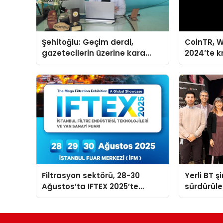
Şehitoğlu: Geçim derdi,
CoinTR, W
gazetecilerin üzerine kara
2024’te k
basan gibi çökmüştür!
tanınan i
Filtrasyon sektörü, 28-30
Yerli BT ş
Ağustos’ta IFTEX 2025’te
sürdürüleb
buluşacak
odaklı öze