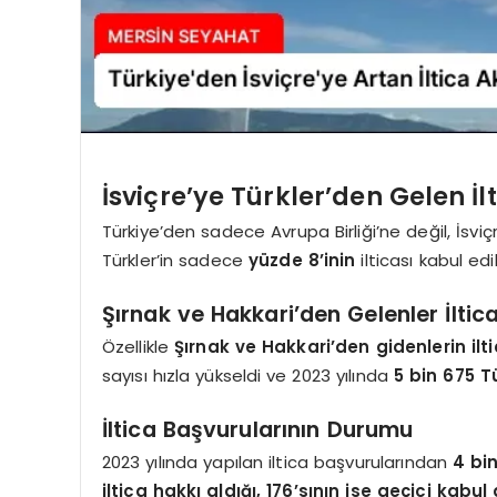
İsviçre’ye Türkler’den Gelen İl
Türkiye’den sadece Avrupa Birliği’ne değil, İsvi
Türkler’in sadece
yüzde 8’inin
ilticası kabul edi
Şırnak ve Hakkari’den Gelenler İltic
Özellikle
Şırnak ve Hakkari’den gidenlerin ilti
sayısı hızla yükseldi ve 2023 yılında
5 bin 675 Tü
İltica Başvurularının Durumu
2023 yılında yapılan iltica başvurularından
4 bi
iltica hakkı aldığı,
176’sının ise geçici kabul 