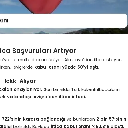
tica Başvuruları Artıyor
çre’ye de mülteci akını sürüyor. Almanya’dan iltica isteyen
lirken, İsviçre’de
kabul oranı yüzde 50’yi aştı.
a Hakkı Alıyor
caları onaylanıyor.
Son bir yılda Türk kökenli ilticacıların
rk vatandaşı İsviçre’den iltica istedi.
n 722’sinin karara bağlandığı
ve bunlardan
2 bin 57’sinin
aldığı
belirtildi. Böylece
iltica kabul oranı %50.3’e ulaştı.