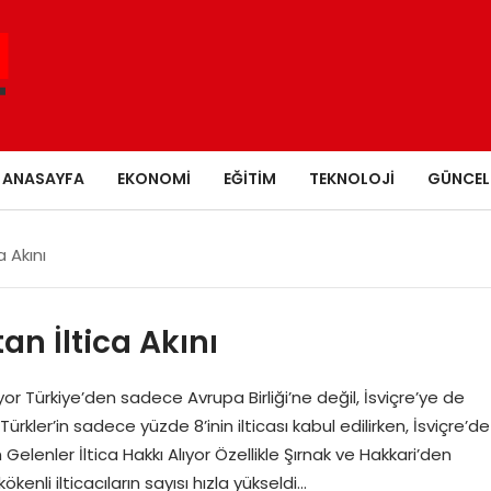
ANASAYFA
EKONOMI
EĞITIM
TEKNOLOJI
GÜNCEL
a Akını
an İltica Akını
ıyor Türkiye’den sadece Avrupa Birliği’ne değil, İsviçre’ye de
ürkler’in sadece yüzde 8’inin ilticası kabul edilirken, İsviçre’de
 Gelenler İltica Hakkı Alıyor Özellikle Şırnak ve Hakkari’den
kökenli ilticacıların sayısı hızla yükseldi…