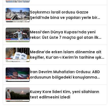
sahip
Soykırımcı İsrail ordusu Gazze
Şeridi’nde bina ve yapıları yerle bir
ediyor
Messi’den Dünya Kupası’nda yeni
rekor: Üst üste 7 maçta gol atan ilk
futbolcu oldu
Medine’de erken İslam dönemine ait
keşifler, Kur’an-ı Kerim’in tarihine ışık
tutuyor
İran Devrim Muhafızları Ordusu: ABD
ordusunun bölgedeki konuşlanma
noktalarını vurduk
Kuzey Kore lideri Kim, yeni silahların
test edilmesini izledi