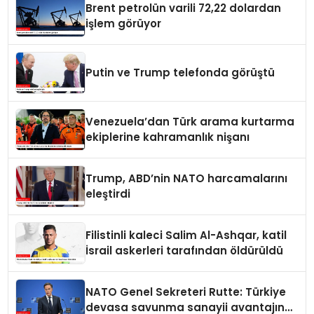
Brent petrolün varili 72,22 dolardan
işlem görüyor
Putin ve Trump telefonda görüştü
Venezuela’dan Türk arama kurtarma
ekiplerine kahramanlık nişanı
Trump, ABD’nin NATO harcamalarını
eleştirdi
Filistinli kaleci Salim Al-Ashqar, katil
İsrail askerleri tarafından öldürüldü
NATO Genel Sekreteri Rutte: Türkiye
devasa savunma sanayii avantajına