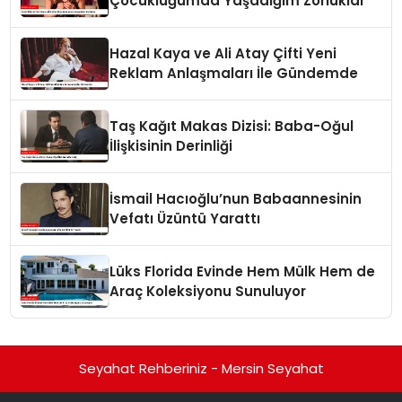
Çocukluğumda Yaşadığım Zorluklar
Hazal Kaya ve Ali Atay Çifti Yeni
Reklam Anlaşmaları İle Gündemde
Taş Kağıt Makas Dizisi: Baba-Oğul
İlişkisinin Derinliği
İsmail Hacıoğlu’nun Babaannesinin
Vefatı Üzüntü Yarattı
Lüks Florida Evinde Hem Mülk Hem de
Araç Koleksiyonu Sunuluyor
Seyahat Rehberiniz - Mersin Seyahat