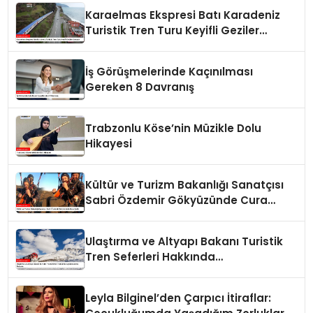
Hazırlanıyor
Karaelmas Ekspresi Batı Karadeniz
Turistik Tren Turu Keyifli Geziler
Sunuyor
İş Görüşmelerinde Kaçınılması
Gereken 8 Davranış
Trabzonlu Köse’nin Müzikle Dolu
Hikayesi
Kültür ve Turizm Bakanlığı Sanatçısı
Sabri Özdemir Gökyüzünde Cura
Çaldı
Ulaştırma ve Altyapı Bakanı Turistik
Tren Seferleri Hakkında
Açıklamalarda Bulundu
Leyla Bilginel’den Çarpıcı İtiraflar: