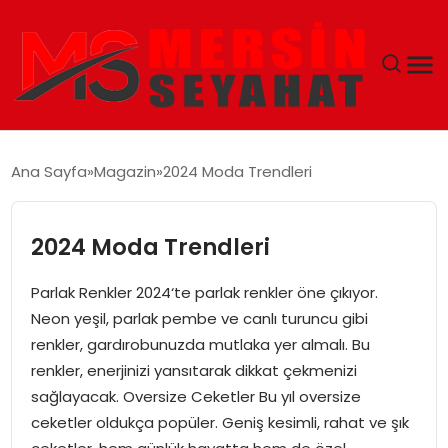
ANASAYFA
Ana Sayfa
Magazin
2024 Moda Trendleri
EKONOMI
2024 Moda Trendleri
EĞITIM
Parlak Renkler 2024‘te parlak renkler öne çıkıyor.
TEKNOLOJI
Neon yeşil, parlak pembe ve canlı turuncu gibi
renkler, gardırobunuzda mutlaka yer almalı. Bu
GÜNCEL
renkler, enerjinizi yansıtarak dikkat çekmenizi
sağlayacak. Oversize Ceketler Bu yıl oversize
ceketler oldukça popüler. Geniş kesimli, rahat ve şık