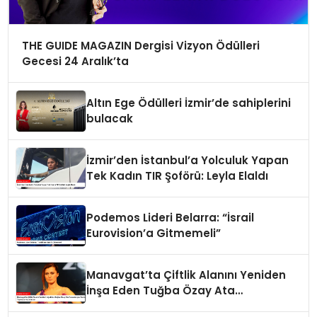
THE GUIDE MAGAZIN Dergisi Vizyon Ödülleri
Gecesi 24 Aralık’ta
Altın Ege Ödülleri İzmir’de sahiplerini
bulacak
İzmir’den İstanbul’a Yolculuk Yapan
Tek Kadın TIR Şoförü: Leyla Elaldı
Podemos Lideri Belarra: “İsrail
Eurovision’a Gitmemeli”
Manavgat’ta Çiftlik Alanını Yeniden
İnşa Eden Tuğba Özay Ata
Tohumlarıyla Tarım Yapmaya