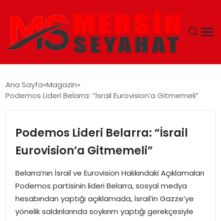
ANASAYFA
Ana Sayfa
Magazin
Podemos Lideri Belarra: “İsrail Eurovision’a Gitmemeli”
EKONOMI
EĞITIM
Podemos Lideri Belarra: “İsrail
Eurovision’a Gitmemeli”
TEKNOLOJI
Belarra’nın İsrail ve Eurovision Hakkındaki Açıklamaları
GÜNCEL
Podemos partisinin lideri Belarra, sosyal medya
hesabından yaptığı açıklamada, İsrail’in Gazze’ye
yönelik saldırılarında soykırım yaptığı gerekçesiyle