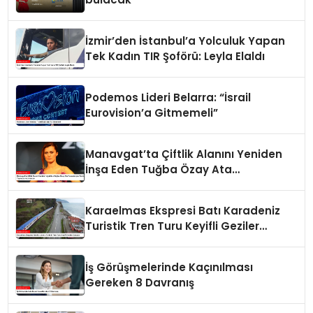
İzmir’den İstanbul’a Yolculuk Yapan
Tek Kadın TIR Şoförü: Leyla Elaldı
Podemos Lideri Belarra: “İsrail
Eurovision’a Gitmemeli”
Manavgat’ta Çiftlik Alanını Yeniden
İnşa Eden Tuğba Özay Ata
Tohumlarıyla Tarım Yapmaya
Hazırlanıyor
Karaelmas Ekspresi Batı Karadeniz
Turistik Tren Turu Keyifli Geziler
Sunuyor
İş Görüşmelerinde Kaçınılması
Gereken 8 Davranış