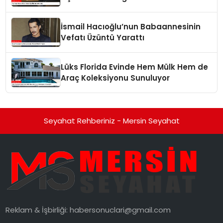
İsmail Hacıoğlu’nun Babaannesinin
Vefatı Üzüntü Yarattı
Lüks Florida Evinde Hem Mülk Hem de
Araç Koleksiyonu Sunuluyor
Seyahat Rehberiniz - Mersin Seyahat
Reklam & İşbirliği:
habersonuclari@gmail.com