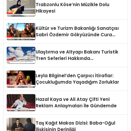
Trabzonlu Köse’nin Müzikle Dolu
Hikayesi
Kültür ve Turizm Bakanlığı Sanatçısı
Sabri Özdemir Gökyüzünde Cura
Çaldı
Ulaştırma ve Altyapı Bakanı Turistik
Tren Seferleri Hakkında
Açıklamalarda Bulundu
Leyla Bilginel’den Çarpıcı İtiraflar:
Çocukluğumda Yaşadığım Zorluklar
Hazal Kaya ve Ali Atay Çifti Yeni
Reklam Anlaşmaları İle Gündemde
Taş Kağıt Makas Dizisi: Baba-Oğul
İlişkisinin Derinliği