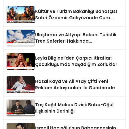
Kültür ve Turizm Bakanlığı Sanatçısı
Sabri Özdemir Gökyüzünde Cura
Çaldı
Ulaştırma ve Altyapı Bakanı Turistik
Tren Seferleri Hakkında
Açıklamalarda Bulundu
Leyla Bilginel’den Çarpıcı İtiraflar:
Çocukluğumda Yaşadığım Zorluklar
Hazal Kaya ve Ali Atay Çifti Yeni
Reklam Anlaşmaları İle Gündemde
Taş Kağıt Makas Dizisi: Baba-Oğul
İlişkisinin Derinliği
İsmail Hacıoğlu’nun Babaannesinin