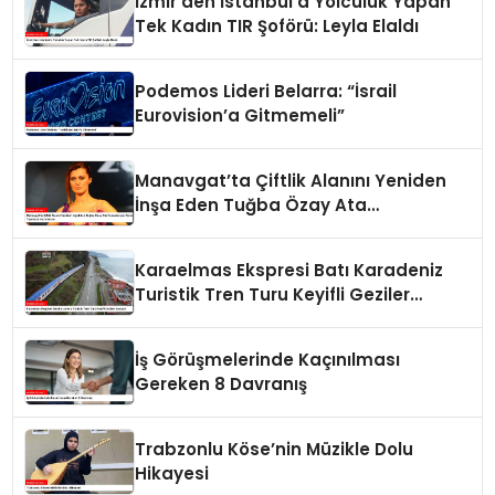
İzmir’den İstanbul’a Yolculuk Yapan
Tek Kadın TIR Şoförü: Leyla Elaldı
Podemos Lideri Belarra: “İsrail
Eurovision’a Gitmemeli”
Manavgat’ta Çiftlik Alanını Yeniden
İnşa Eden Tuğba Özay Ata
Tohumlarıyla Tarım Yapmaya
Hazırlanıyor
Karaelmas Ekspresi Batı Karadeniz
Turistik Tren Turu Keyifli Geziler
Sunuyor
İş Görüşmelerinde Kaçınılması
Gereken 8 Davranış
Trabzonlu Köse’nin Müzikle Dolu
Hikayesi