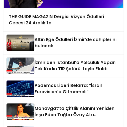
THE GUIDE MAGAZIN Dergisi Vizyon Ödülleri
Gecesi 24 Aralık’ta
Altın Ege Ödülleri İzmir’de sahiplerini
bulacak
İzmir’den İstanbul’a Yolculuk Yapan
Tek Kadın TIR Şoförü: Leyla Elaldı
Podemos Lideri Belarra: “İsrail
Eurovision’a Gitmemeli”
Manavgat’ta Çiftlik Alanını Yeniden
İnşa Eden Tuğba Özay Ata
Tohumlarıyla Tarım Yapmaya