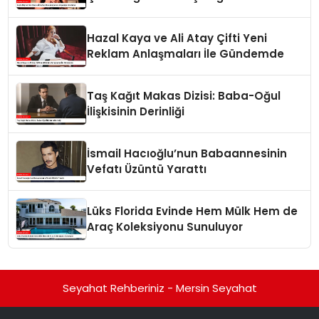
Hazal Kaya ve Ali Atay Çifti Yeni
Reklam Anlaşmaları İle Gündemde
Taş Kağıt Makas Dizisi: Baba-Oğul
İlişkisinin Derinliği
İsmail Hacıoğlu’nun Babaannesinin
Vefatı Üzüntü Yarattı
Lüks Florida Evinde Hem Mülk Hem de
Araç Koleksiyonu Sunuluyor
Seyahat Rehberiniz - Mersin Seyahat