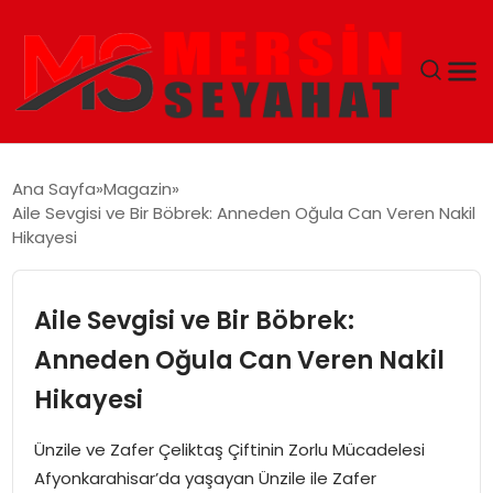
ANASAYFA
Ana Sayfa
Magazin
Aile Sevgisi ve Bir Böbrek: Anneden Oğula Can Veren Nakil
EKONOMI
Hikayesi
EĞITIM
Aile Sevgisi ve Bir Böbrek:
TEKNOLOJI
Anneden Oğula Can Veren Nakil
Hikayesi
GÜNCEL
Ünzile ve Zafer Çeliktaş Çiftinin Zorlu Mücadelesi
Afyonkarahisar’da yaşayan Ünzile ile Zafer