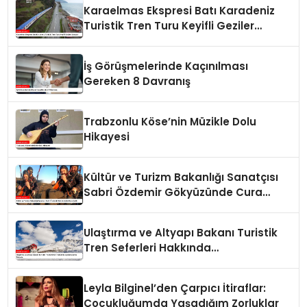
Hazırlanıyor
Karaelmas Ekspresi Batı Karadeniz
Turistik Tren Turu Keyifli Geziler
Sunuyor
İş Görüşmelerinde Kaçınılması
Gereken 8 Davranış
Trabzonlu Köse’nin Müzikle Dolu
Hikayesi
Kültür ve Turizm Bakanlığı Sanatçısı
Sabri Özdemir Gökyüzünde Cura
Çaldı
Ulaştırma ve Altyapı Bakanı Turistik
Tren Seferleri Hakkında
Açıklamalarda Bulundu
Leyla Bilginel’den Çarpıcı İtiraflar:
Çocukluğumda Yaşadığım Zorluklar