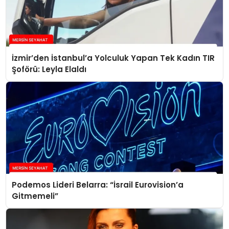
İzmir’den İstanbul’a Yolculuk Yapan Tek Kadın TIR
Şoförü: Leyla Elaldı
Podemos Lideri Belarra: “İsrail Eurovision’a
Gitmemeli”