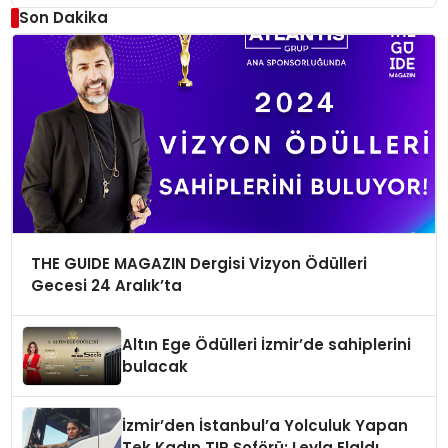
Son Dakika
THE GUIDE MAGAZIN Dergisi Vizyon Ödülleri
Gecesi 24 Aralık’ta
Altın Ege Ödülleri İzmir’de sahiplerini
bulacak
İzmir’den İstanbul’a Yolculuk Yapan
Tek Kadın TIR Şoförü: Leyla Elaldı