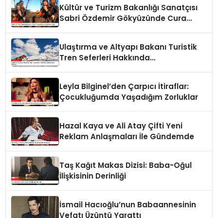
Kültür ve Turizm Bakanlığı Sanatçısı
Sabri Özdemir Gökyüzünde Cura
Çaldı
Ulaştırma ve Altyapı Bakanı Turistik
Tren Seferleri Hakkında
Açıklamalarda Bulundu
Leyla Bilginel’den Çarpıcı İtiraflar:
Çocukluğumda Yaşadığım Zorluklar
Hazal Kaya ve Ali Atay Çifti Yeni
Reklam Anlaşmaları İle Gündemde
Taş Kağıt Makas Dizisi: Baba-Oğul
İlişkisinin Derinliği
İsmail Hacıoğlu’nun Babaannesinin
Vefatı Üzüntü Yarattı