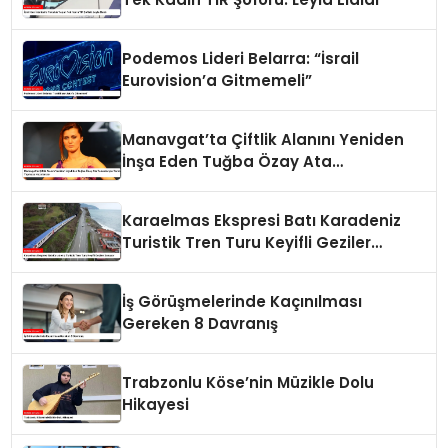
Podemos Lideri Belarra: “İsrail
Eurovision’a Gitmemeli”
Manavgat’ta Çiftlik Alanını Yeniden
İnşa Eden Tuğba Özay Ata
Tohumlarıyla Tarım Yapmaya
Hazırlanıyor
Karaelmas Ekspresi Batı Karadeniz
Turistik Tren Turu Keyifli Geziler
Sunuyor
İş Görüşmelerinde Kaçınılması
Gereken 8 Davranış
Trabzonlu Köse’nin Müzikle Dolu
Hikayesi