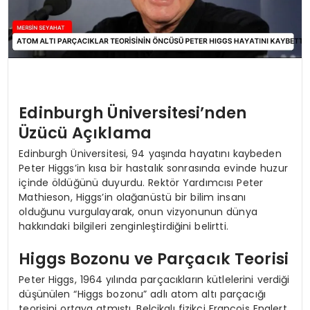
Edinburgh Üniversitesi’nden
Üzücü Açıklama
Edinburgh Üniversitesi, 94 yaşında hayatını kaybeden
Peter Higgs’in kısa bir hastalık sonrasında evinde huzur
içinde öldüğünü duyurdu. Rektör Yardımcısı Peter
Mathieson, Higgs’in olağanüstü bir bilim insanı
olduğunu vurgulayarak, onun vizyonunun dünya
hakkındaki bilgileri zenginleştirdiğini belirtti.
Higgs Bozonu ve Parçacık Teorisi
Peter Higgs, 1964 yılında parçacıkların kütlelerini verdiği
düşünülen “Higgs bozonu” adlı atom altı parçacığı
teorisini ortaya atmıştı. Belçikalı fizikçi François Englert