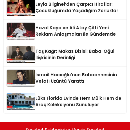
Leyla Bilginel’den Çarpıcı İtiraflar:
Çocukluğumda Yaşadığım Zorluklar
Hazal Kaya ve Ali Atay Çifti Yeni
Reklam Anlaşmaları İle Gündemde
Taş Kağıt Makas Dizisi: Baba-Oğul
İlişkisinin Derinliği
İsmail Hacıoğlu’nun Babaannesinin
Vefatı Üzüntü Yarattı
Lüks Florida Evinde Hem Mülk Hem de
Araç Koleksiyonu Sunuluyor
Seyahat Rehberiniz - Mersin Seyahat