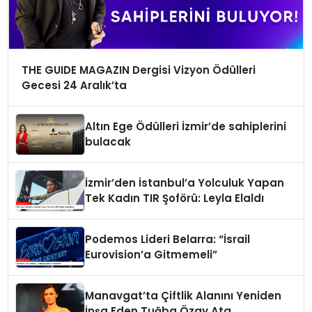
THE GUIDE MAGAZIN Dergisi Vizyon Ödülleri
Gecesi 24 Aralık’ta
Altın Ege Ödülleri İzmir’de sahiplerini
bulacak
İzmir’den İstanbul’a Yolculuk Yapan
Tek Kadın TIR Şoförü: Leyla Elaldı
Podemos Lideri Belarra: “İsrail
Eurovision’a Gitmemeli”
Manavgat’ta Çiftlik Alanını Yeniden
İnşa Eden Tuğba Özay Ata