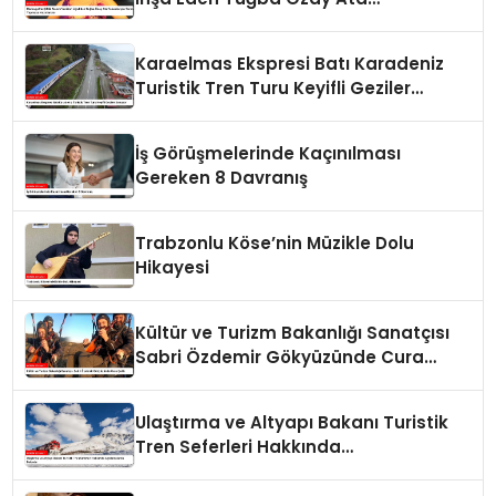
Tohumlarıyla Tarım Yapmaya
Hazırlanıyor
Karaelmas Ekspresi Batı Karadeniz
Turistik Tren Turu Keyifli Geziler
Sunuyor
İş Görüşmelerinde Kaçınılması
Gereken 8 Davranış
Trabzonlu Köse’nin Müzikle Dolu
Hikayesi
Kültür ve Turizm Bakanlığı Sanatçısı
Sabri Özdemir Gökyüzünde Cura
Çaldı
Ulaştırma ve Altyapı Bakanı Turistik
Tren Seferleri Hakkında
Açıklamalarda Bulundu