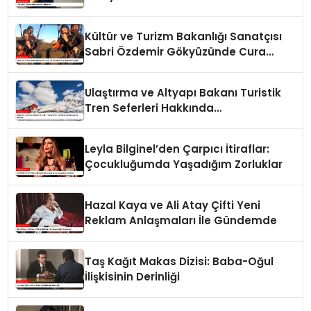
Kültür ve Turizm Bakanlığı Sanatçısı
Sabri Özdemir Gökyüzünde Cura
Çaldı
Ulaştırma ve Altyapı Bakanı Turistik
Tren Seferleri Hakkında
Açıklamalarda Bulundu
Leyla Bilginel’den Çarpıcı İtiraflar:
Çocukluğumda Yaşadığım Zorluklar
Hazal Kaya ve Ali Atay Çifti Yeni
Reklam Anlaşmaları İle Gündemde
Taş Kağıt Makas Dizisi: Baba-Oğul
İlişkisinin Derinliği