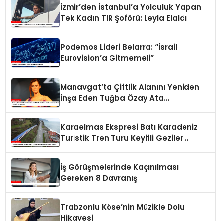
İzmir’den İstanbul’a Yolculuk Yapan
Tek Kadın TIR Şoförü: Leyla Elaldı
Podemos Lideri Belarra: “İsrail
Eurovision’a Gitmemeli”
Manavgat’ta Çiftlik Alanını Yeniden
İnşa Eden Tuğba Özay Ata
Tohumlarıyla Tarım Yapmaya
Hazırlanıyor
Karaelmas Ekspresi Batı Karadeniz
Turistik Tren Turu Keyifli Geziler
Sunuyor
İş Görüşmelerinde Kaçınılması
Gereken 8 Davranış
Trabzonlu Köse’nin Müzikle Dolu
Hikayesi