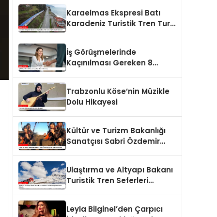
Tarım Yapmaya Hazırlanıyor
Karaelmas Ekspresi Batı
Karadeniz Turistik Tren Turu
Keyifli Geziler Sunuyor
İş Görüşmelerinde
Kaçınılması Gereken 8
Davranış
Trabzonlu Köse’nin Müzikle
Dolu Hikayesi
Kültür ve Turizm Bakanlığı
Sanatçısı Sabri Özdemir
Gökyüzünde Cura Çaldı
Ulaştırma ve Altyapı Bakanı
Turistik Tren Seferleri
Hakkında Açıklamalarda
Bulundu
Leyla Bilginel’den Çarpıcı