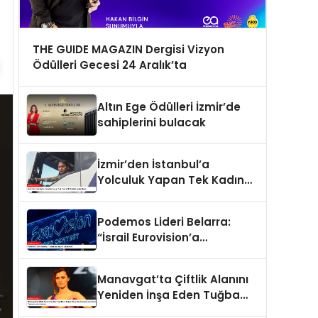
THE GUIDE MAGAZIN Dergisi Vizyon
Ödülleri Gecesi 24 Aralık’ta
Altın Ege Ödülleri İzmir’de
sahiplerini bulacak
İzmir’den İstanbul’a
Yolculuk Yapan Tek Kadın
TIR Şoförü: Leyla Elaldı
Podemos Lideri Belarra:
“İsrail Eurovision’a
Gitmemeli”
Manavgat’ta Çiftlik Alanını
Yeniden İnşa Eden Tuğba
Özay Ata Tohumlarıyla