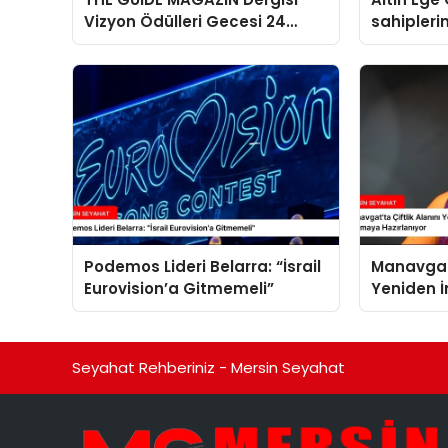
Vizyon Ödülleri Gecesi 24
sahipleri
Aralık’ta
Podemos Lideri Belarra: “İsrail
Manavgat’
Eurovision’a Gitmemeli”
Yeniden 
Özay Ata
Yapmaya 
Seyahat Rehberiniz - Mersin Seyahat