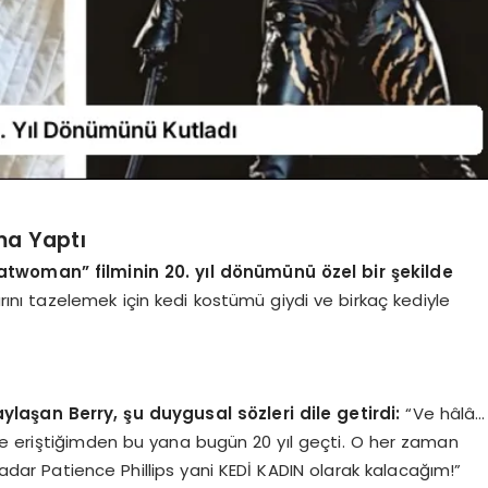
ma Yaptı
atwoman” filminin 20. yıl dönümünü özel bir şekilde
arını tazelemek için kedi kostümü giydi ve birkaç kediyle
aşan Berry, şu duygusal sözleri dile getirdi:
“Ve hâlâ…
ne eriştiğimden bu yana bugün 20 yıl geçti. O her zaman
dar Patience Phillips yani KEDİ KADIN olarak kalacağım!”