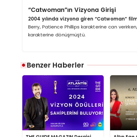
“Catwoman”ın Vizyona Girişi
2004 yılında vizyona giren “Catwoman” fil
Berry, Patience Phillips karakterine can verirken
karakterine dönüşmüştü.
Benzer Haberler
THE GUIDE MAGAZIN Dergisi
Altın Ege 