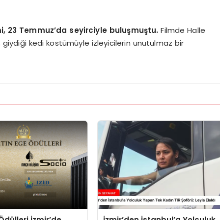
mi, 23 Temmuz’da seyirciyle buluşmuştu.
Filmde Halle
, giydiği kedi kostümüyle izleyicilerin unutulmaz bir
Ödülleri İzmir’de
İzmir’den İstanbul’a Yolculuk