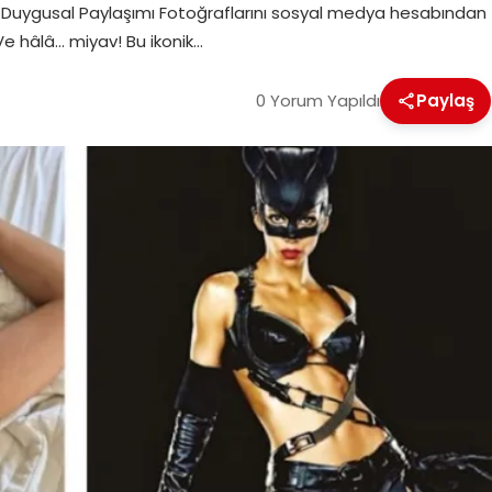
nin Duygusal Paylaşımı Fotoğraflarını sosyal medya hesabından
“Ve hâlâ… miyav! Bu ikonik…
0 Yorum Yapıldı
Paylaş