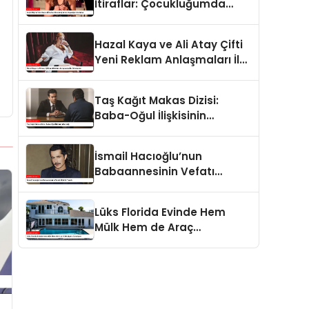
İtiraflar: Çocukluğumda
Yaşadığım Zorluklar
Hazal Kaya ve Ali Atay Çifti
Yeni Reklam Anlaşmaları İle
Gündemde
Taş Kağıt Makas Dizisi:
Baba-Oğul İlişkisinin
Derinliği
İsmail Hacıoğlu’nun
Babaannesinin Vefatı
Üzüntü Yarattı
Lüks Florida Evinde Hem
Mülk Hem de Araç
Koleksiyonu Sunuluyor