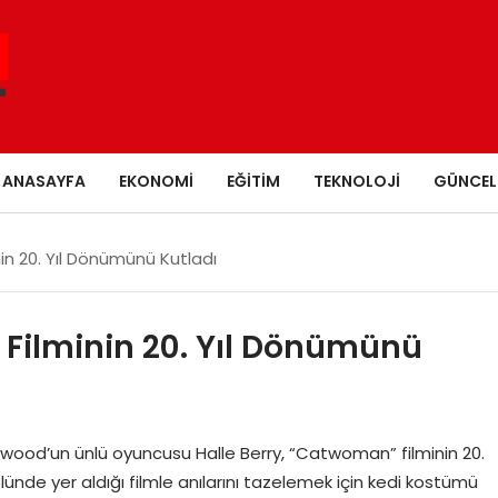
ANASAYFA
EKONOMI
EĞITIM
TEKNOLOJI
GÜNCEL
in 20. Yıl Dönümünü Kutladı
 Filminin 20. Yıl Dönümünü
ywood’un ünlü oyuncusu Halle Berry, “Catwoman” filminin 20.
olünde yer aldığı filmle anılarını tazelemek için kedi kostümü