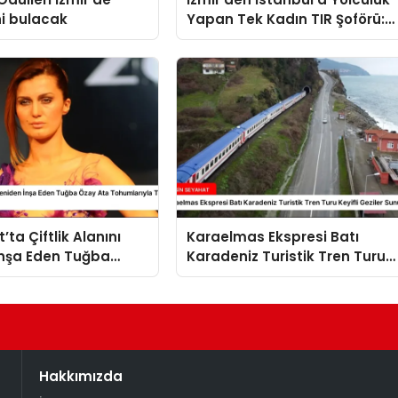
ni bulacak
Yapan Tek Kadın TIR Şoförü:
Leyla Elaldı
ta Çiftlik Alanını
Karaelmas Ekspresi Batı
İnşa Eden Tuğba
Karadeniz Turistik Tren Turu
 Tohumlarıyla Tarım
Keyifli Geziler Sunuyor
Hazırlanıyor
Hakkımızda