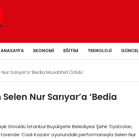
ANASAYFA
EKONOMI
EĞITIM
TEKNOLOJI
GÜNCEL
n Nur Sarıyar’a ‘Bedia Muvahhid Ödülü’
n Selen Nur Sarıyar’a ‘Bedia
ık Görüldü İstanbul Büyükşehir Belediyesi Şehir Tiyatroları,
 törende ‘Cadı Kazanı’ oyunundaki performansıyla Selen Nur