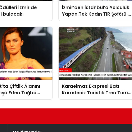
Ödülleri İzmir’de
İzmir’den İstanbul’a Yolculuk
ni bulacak
Yapan Tek Kadın TIR Şoförü:
Leyla Elaldı
ta Çiftlik Alanını
Karaelmas Ekspresi Batı
İnşa Eden Tuğba
Karadeniz Turistik Tren Turu
 Tohumlarıyla Tarım
Keyifli Geziler Sunuyor
Hazırlanıyor