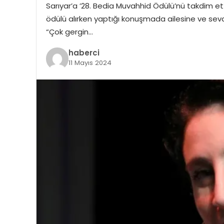
Sarıyar’a ’28. Bedia Muvahhid Ödülü’nü takdim ett
ödülü alırken yaptığı konuşmada ailesine ve sevdi
“Çok gergin…
haberci
11 Mayıs 2024