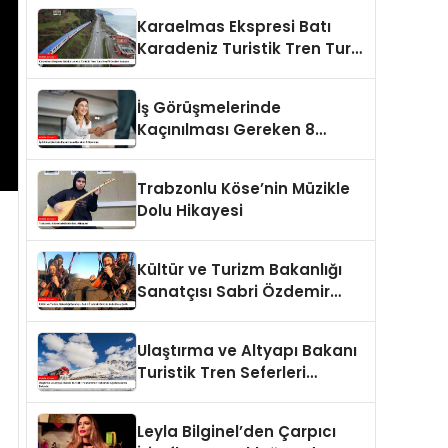
Tarım Yapmaya Hazırlanıyor
Karaelmas Ekspresi Batı
Karadeniz Turistik Tren Turu
Keyifli Geziler Sunuyor
İş Görüşmelerinde
Kaçınılması Gereken 8
Davranış
Trabzonlu Köse’nin Müzikle
Dolu Hikayesi
Kültür ve Turizm Bakanlığı
Sanatçısı Sabri Özdemir
Gökyüzünde Cura Çaldı
Ulaştırma ve Altyapı Bakanı
Turistik Tren Seferleri
Hakkında Açıklamalarda
Bulundu
Leyla Bilginel’den Çarpıcı