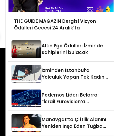
THE GUIDE MAGAZIN Dergisi Vizyon
Ödülleri Gecesi 24 Aralık’ta
Altın Ege Ödülleri İzmir’de
sahiplerini bulacak
İzmir’den İstanbul’a
Yolculuk Yapan Tek Kadın
TIR Şoförü: Leyla Elaldı
Podemos Lideri Belarra:
“İsrail Eurovision’a
Gitmemeli”
Manavgat’ta Çiftlik Alanını
Yeniden İnşa Eden Tuğba
Özay Ata Tohumlarıyla