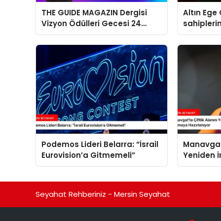
THE GUIDE MAGAZIN Dergisi
Altın Ege 
Vizyon Ödülleri Gecesi 24
sahipleri
Aralık’ta
Podemos Lideri Belarra: “İsrail
Manavgat’
Eurovision’a Gitmemeli”
Yeniden 
Özay Ata
Yapmaya 
Seyahat Rehberiniz - Mersin Seyahat