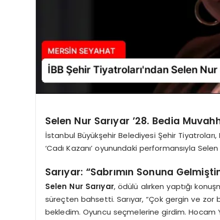
Selen Nur Sarıyar ’28. Bedia Muvah
İstanbul Büyükşehir Belediyesi Şehir Tiyatrolar
‘Cadı Kazanı’ oyunundaki performansıyla Selen 
Sarıyar: “Sabrımın Sonuna Gelmişti
Selen Nur Sarıyar
, ödülü alırken yaptığı konu
süreçten bahsetti. Sarıyar, “Çok gergin ve zor b
bekledim. Oyuncu seçmelerine girdim. Hocam Yiğ