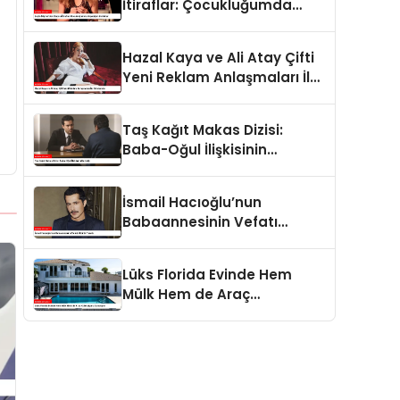
İtiraflar: Çocukluğumda
Yaşadığım Zorluklar
Hazal Kaya ve Ali Atay Çifti
Yeni Reklam Anlaşmaları İle
Gündemde
Taş Kağıt Makas Dizisi:
Baba-Oğul İlişkisinin
Derinliği
İsmail Hacıoğlu’nun
Babaannesinin Vefatı
Üzüntü Yarattı
Lüks Florida Evinde Hem
Mülk Hem de Araç
Koleksiyonu Sunuluyor