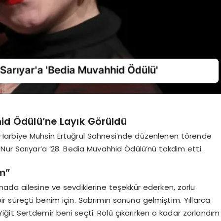
hid Ödülü’ne Layık Görüldü
ı, Harbiye Muhsin Ertuğrul Sahnesi’nde düzenlenen törende
Nur Sarıyar’a ’28. Bedia Muvahhid Ödülü’nü takdim etti.
m”
şmada ailesine ve sevdiklerine teşekkür ederken, zorlu
ir süreçti benim için. Sabrımın sonuna gelmiştim. Yıllarca
it Sertdemir beni seçti. Rolü çıkarırken o kadar zorlandım