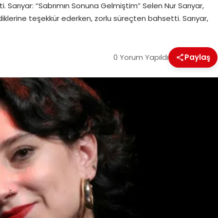
i. Sarıyar: “Sabrımın Sonuna Gelmiştim” Selen Nur Sarıyar,
klerine teşekkür ederken, zorlu süreçten bahsetti. Sarıyar,
0 Yorum Yapıldı
Paylaş