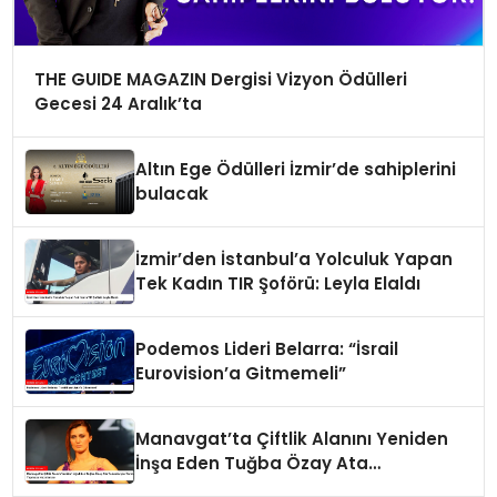
THE GUIDE MAGAZIN Dergisi Vizyon Ödülleri
Gecesi 24 Aralık’ta
Altın Ege Ödülleri İzmir’de sahiplerini
bulacak
İzmir’den İstanbul’a Yolculuk Yapan
Tek Kadın TIR Şoförü: Leyla Elaldı
Podemos Lideri Belarra: “İsrail
Eurovision’a Gitmemeli”
Manavgat’ta Çiftlik Alanını Yeniden
İnşa Eden Tuğba Özay Ata
Tohumlarıyla Tarım Yapmaya