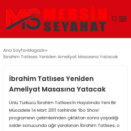
ANASAYFA
Ana Sayfa
Magazin
İbrahim Tatlıses Yeniden Ameliyat Masasına Yatacak
EKONOMI
EĞITIM
İbrahim Tatlıses Yeniden
Ameliyat Masasına Yatacak
TEKNOLOJI
Ünlü Türkücü İbrahim Tatlıses’in Hayatında Yeni Bir
GÜNCEL
Mücadele 14 Mart 2011 tarihinde ‘İbo Show’
programının çekimlerinden çıktıktan sonra yaşadığı
saldırı sonucunda ağır yaralanan İbrahim Tatlıses, o