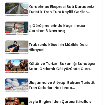
Hazırlanıyor
Karaelmas Ekspresi Batı Karadeniz
Turistik Tren Turu Keyifli Geziler
Sunuyor
İş Görüşmelerinde Kaçınılması
Gereken 8 Davranış
Trabzonlu Köse’nin Müzikle Dolu
Hikayesi
Kültür ve Turizm Bakanlığı Sanatçısı
Sabri Özdemir Gökyüzünde Cura
Çaldı
Ulaştırma ve Altyapı Bakanı Turistik
Tren Seferleri Hakkında
Açıklamalarda Bulundu
Leyla Bilginel’den Çarpıcı İtiraflar: