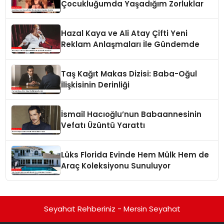
Çocukluğumda Yaşadığım Zorluklar
Hazal Kaya ve Ali Atay Çifti Yeni
Reklam Anlaşmaları İle Gündemde
Taş Kağıt Makas Dizisi: Baba-Oğul
İlişkisinin Derinliği
İsmail Hacıoğlu’nun Babaannesinin
Vefatı Üzüntü Yarattı
Lüks Florida Evinde Hem Mülk Hem de
Araç Koleksiyonu Sunuluyor
Seyahat Rehberiniz - Mersin Seyahat