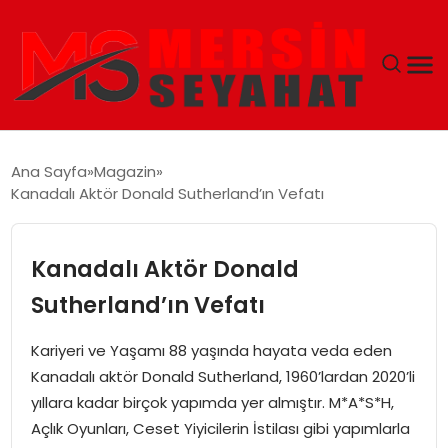
ANASAYFA
Ana Sayfa
Magazin
Kanadalı Aktör Donald Sutherland’ın Vefatı
EKONOMI
EĞITIM
Kanadalı Aktör Donald
Sutherland’ın Vefatı
TEKNOLOJI
Kariyeri ve Yaşamı 88 yaşında hayata veda eden
GÜNCEL
Kanadalı aktör Donald Sutherland, 1960’lardan 2020’li
yıllara kadar birçok yapımda yer almıştır. M*A*S*H,
Açlık Oyunları, Ceset Yiyicilerin İstilası gibi yapımlarla