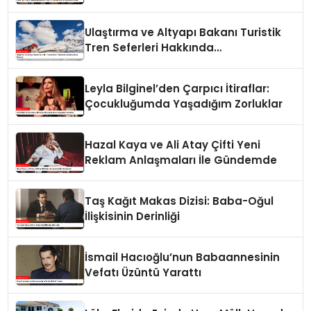
Çaldı
Ulaştırma ve Altyapı Bakanı Turistik
Tren Seferleri Hakkında
Açıklamalarda Bulundu
Leyla Bilginel’den Çarpıcı İtiraflar:
Çocukluğumda Yaşadığım Zorluklar
Hazal Kaya ve Ali Atay Çifti Yeni
Reklam Anlaşmaları İle Gündemde
Taş Kağıt Makas Dizisi: Baba-Oğul
İlişkisinin Derinliği
İsmail Hacıoğlu’nun Babaannesinin
Vefatı Üzüntü Yarattı