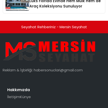
Lüks Florida Evinde Hem Mülk Hem de
Araç Koleksiyonu Sunuluyor
Seyahat Rehberiniz - Mersin Seyahat
Reklam & İşbirliği:
habersonuclari@gmail.com
Hakkımızda
İletişim
Künye