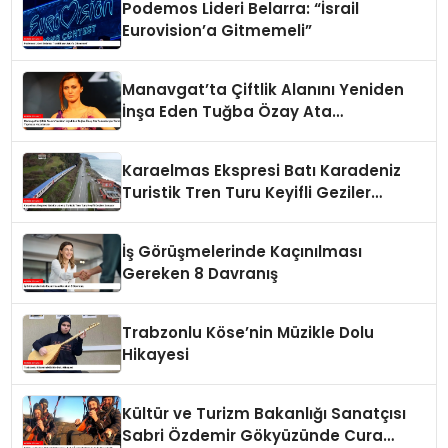
Podemos Lideri Belarra: “İsrail
Eurovision’a Gitmemeli”
Manavgat’ta Çiftlik Alanını Yeniden
İnşa Eden Tuğba Özay Ata
Tohumlarıyla Tarım Yapmaya
Hazırlanıyor
Karaelmas Ekspresi Batı Karadeniz
Turistik Tren Turu Keyifli Geziler
Sunuyor
İş Görüşmelerinde Kaçınılması
Gereken 8 Davranış
Trabzonlu Köse’nin Müzikle Dolu
Hikayesi
Kültür ve Turizm Bakanlığı Sanatçısı
Sabri Özdemir Gökyüzünde Cura