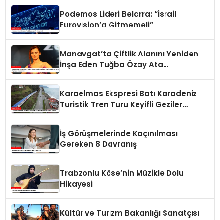
Podemos Lideri Belarra: “İsrail
Eurovision’a Gitmemeli”
Manavgat’ta Çiftlik Alanını Yeniden
İnşa Eden Tuğba Özay Ata
Tohumlarıyla Tarım Yapmaya
Hazırlanıyor
Karaelmas Ekspresi Batı Karadeniz
Turistik Tren Turu Keyifli Geziler
Sunuyor
İş Görüşmelerinde Kaçınılması
Gereken 8 Davranış
Trabzonlu Köse’nin Müzikle Dolu
Hikayesi
Kültür ve Turizm Bakanlığı Sanatçısı