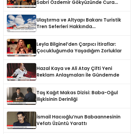
Sabri Özdemir Gökyüzünde Cura
Çaldı
Ulaştırma ve Altyapı Bakanı Turistik
Tren Seferleri Hakkında
Açıklamalarda Bulundu
Leyla Bilginel’den Çarpıcı İtiraflar:
Çocukluğumda Yaşadığım Zorluklar
Hazal Kaya ve Ali Atay Çifti Yeni
Reklam Anlaşmaları İle Gündemde
Taş Kağıt Makas Dizisi: Baba-Oğul
İlişkisinin Derinliği
İsmail Hacıoğlu’nun Babaannesinin
Vefatı Üzüntü Yarattı