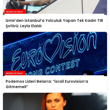
İzmir’den İstanbul’a Yolculuk Yapan Tek Kadın TIR
Şoförü: Leyla Elaldı
Podemos Lideri Belarra: “İsrail Eurovision’a
Gitmemeli”