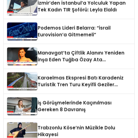
İzmir’den İstanbul’a Yolculuk Yapan
Tek Kadın TIR Şoförü: Leyla Elaldı
Podemos Lideri Belarra: “İsrail
Eurovision’a Gitmemeli”
Manavgat’ta Çiftlik Alanını Yeniden
İnşa Eden Tuğba Özay Ata
Tohumlarıyla Tarım Yapmaya
Hazırlanıyor
Karaelmas Ekspresi Batı Karadeniz
Turistik Tren Turu Keyifli Geziler
Sunuyor
İş Görüşmelerinde Kaçınılması
Gereken 8 Davranış
Trabzonlu Köse’nin Müzikle Dolu
Hikayesi