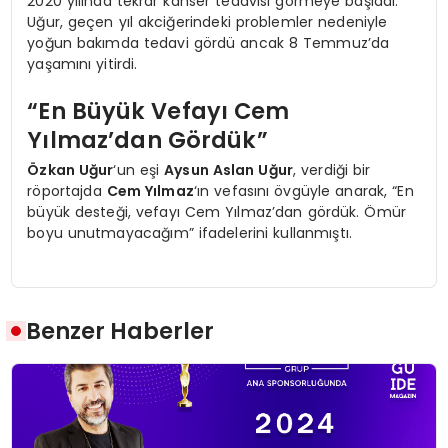
2020 yılında tekrar kanser tedavisi görmeye başladı.
Uğur, geçen yıl akciğerindeki problemler nedeniyle
yoğun bakımda tedavi gördü ancak 8 Temmuz’da
yaşamını yitirdi.
“En Büyük Vefayı Cem
Yılmaz’dan Gördük”
Özkan Uğur
‘un eşi
Aysun Aslan Uğur
, verdiği bir
röportajda
Cem Yılmaz
‘ın vefasını övgüyle anarak, “En
büyük desteği, vefayı Cem Yılmaz’dan gördük. Ömür
boyu unutmayacağım” ifadelerini kullanmıştı.
Benzer Haberler