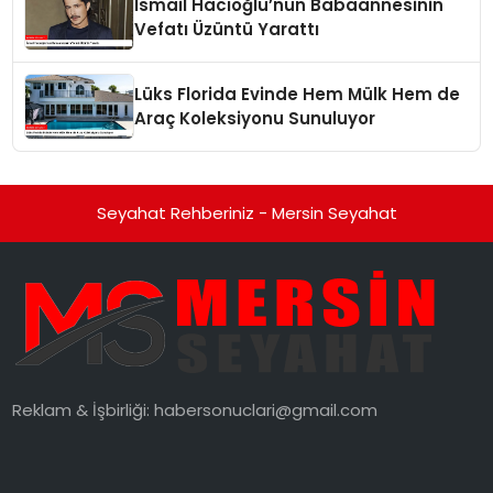
İsmail Hacıoğlu’nun Babaannesinin
Vefatı Üzüntü Yarattı
Lüks Florida Evinde Hem Mülk Hem de
Araç Koleksiyonu Sunuluyor
Seyahat Rehberiniz - Mersin Seyahat
Reklam & İşbirliği:
habersonuclari@gmail.com