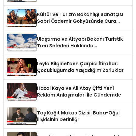
Kültür ve Turizm Bakanlığı Sanatçısı
Sabri Özdemir Gökyüzünde Cura
Çaldı
Ulaştırma ve Altyapı Bakanı Turistik
Tren Seferleri Hakkında
Açıklamalarda Bulundu
Leyla Bilginel’den Çarpıcı İtiraflar:
Çocukluğumda Yaşadığım Zorluklar
Hazal Kaya ve Ali Atay Çifti Yeni
Reklam Anlaşmaları İle Gündemde
Taş Kağıt Makas Dizisi: Baba-Oğul
İlişkisinin Derinliği