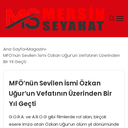
ANASAYFA
Ana Sayfa
Magazin
MFÖ’nün Sevilen İsmi Özkan Uğur’un Vefatının Üzerinden
EKONOMI
Bir Yıl Geçti
EĞITIM
MFÖ’nün Sevilen İsmi Özkan
TEKNOLOJI
Uğur’un Vefatının Üzerinden Bir
Yıl Geçti
GÜNCEL
G.O.R.A. ve A.R.O.G gibi filmlerde rol alan, birçok
esere imza atan Özkan Uğur‘un ölüm yıl dönümünde