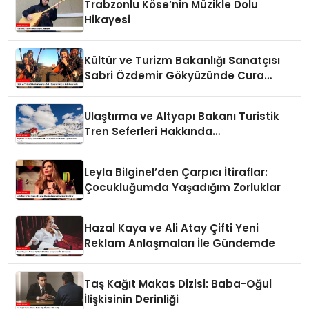
Trabzonlu Köse’nin Müzikle Dolu
Hikayesi
Kültür ve Turizm Bakanlığı Sanatçısı
Sabri Özdemir Gökyüzünde Cura
Çaldı
Ulaştırma ve Altyapı Bakanı Turistik
Tren Seferleri Hakkında
Açıklamalarda Bulundu
Leyla Bilginel’den Çarpıcı İtiraflar:
Çocukluğumda Yaşadığım Zorluklar
Hazal Kaya ve Ali Atay Çifti Yeni
Reklam Anlaşmaları İle Gündemde
Taş Kağıt Makas Dizisi: Baba-Oğul
İlişkisinin Derinliği