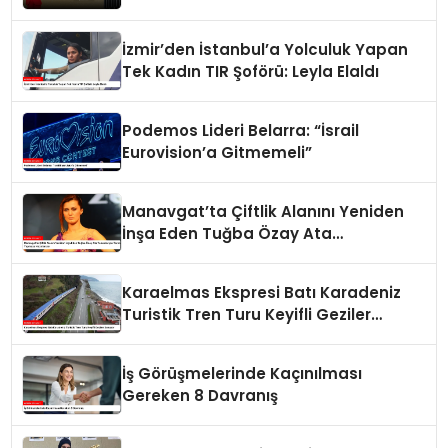
İzmir’den İstanbul’a Yolculuk Yapan
Tek Kadın TIR Şoförü: Leyla Elaldı
Podemos Lideri Belarra: “İsrail
Eurovision’a Gitmemeli”
Manavgat’ta Çiftlik Alanını Yeniden
İnşa Eden Tuğba Özay Ata
Tohumlarıyla Tarım Yapmaya
Hazırlanıyor
Karaelmas Ekspresi Batı Karadeniz
Turistik Tren Turu Keyifli Geziler
Sunuyor
İş Görüşmelerinde Kaçınılması
Gereken 8 Davranış