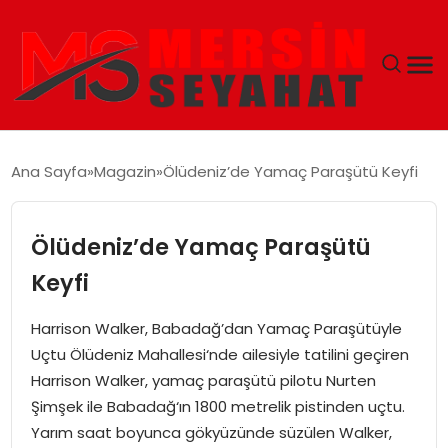
ANASAYFA
Ana Sayfa
Magazin
Ölüdeniz’de Yamaç Paraşütü Keyfi
EKONOMI
Ölüdeniz’de Yamaç Paraşütü
EĞITIM
Keyfi
TEKNOLOJI
Harrison Walker, Babadağ’dan Yamaç Paraşütüyle
Uçtu Ölüdeniz Mahallesi‘nde ailesiyle tatilini geçiren
GÜNCEL
Harrison Walker, yamaç paraşütü pilotu Nurten
Şimşek ile Babadağ‘ın 1800 metrelik pistinden uçtu.
Yarım saat boyunca gökyüzünde süzülen Walker,