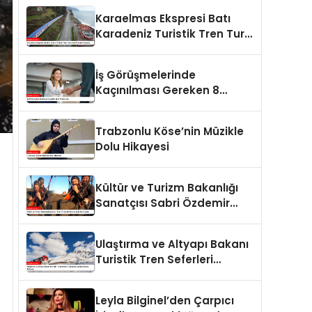
Tarım Yapmaya Hazırlanıyor
Karaelmas Ekspresi Batı
Karadeniz Turistik Tren Turu
Keyifli Geziler Sunuyor
İş Görüşmelerinde
Kaçınılması Gereken 8
Davranış
Trabzonlu Köse’nin Müzikle
Dolu Hikayesi
Kültür ve Turizm Bakanlığı
Sanatçısı Sabri Özdemir
Gökyüzünde Cura Çaldı
Ulaştırma ve Altyapı Bakanı
Turistik Tren Seferleri
Hakkında Açıklamalarda
Bulundu
Leyla Bilginel’den Çarpıcı