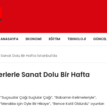
ANASAYFA
EKONOMI
EĞITIM
TEKNOLOJI
GÜNCEL
e Sanat Dolu Bir Hafta İstanbul’da
rlerle Sanat Dolu Bir Hafta
“Suçsuzlar Çağı Suçlular Çağı”, “Babamın Kelimeleriyle”,
eraklısı için Öyle Bir Hikaye”, “Bence Katil Öldürdü” oyunları