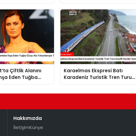
Leyla Elaldı
ta Çiftlik Alanını
Karaelmas Ekspresi Batı
İnşa Eden Tuğba
Karadeniz Turistik Tren Turu
 Tohumlarıyla Tarım
Keyifli Geziler Sunuyor
Hazırlanıyor
Hakkımızda
İletişim
Künye