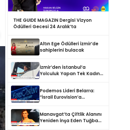
THE GUIDE MAGAZIN Dergisi Vizyon
Ödülleri Gecesi 24 Aralık’ta
Altın Ege Ödülleri İzmir’de
sahiplerini bulacak
İzmir’den İstanbul’a
Yolculuk Yapan Tek Kadın
TIR Şoförü: Leyla Elaldı
Podemos Lideri Belarra:
“İsrail Eurovision’a
Gitmemeli”
Manavgat’ta Çiftlik Alanını
Yeniden İnşa Eden Tuğba
Özay Ata Tohumlarıyla