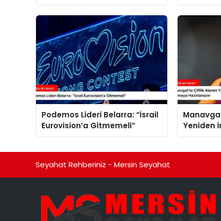
Aralık’ta
Podemos Lideri Belarra: “İsrail
Manavgat’
Eurovision’a Gitmemeli”
Yeniden 
Özay Ata
Yapmaya 
Seyahat Rehberiniz - Mersin Seyahat