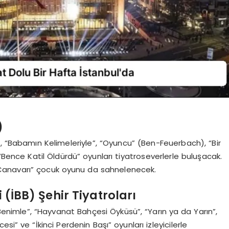
)
, “Babamın Kelimeleriyle”, “Oyuncu” (Ben-Feuerbach), “Bir
, “Bence Katil Öldürdü” oyunları tiyatroseverlerle buluşacak.
 Canavarı” çocuk oyunu da sahnelenecek.
 (İBB) Şehir Tiyatroları
 Benimle”, “Hayvanat Bahçesi Öyküsü”, “Yarın ya da Yarın”,
ercesi” ve “İkinci Perdenin Başı” oyunları izleyicilerle