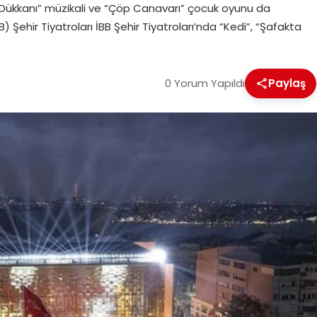
u Dükkanı” müzikali ve “Çöp Canavarı” çocuk oyunu da
 Şehir Tiyatroları İBB Şehir Tiyatroları’nda “Kedi”, “Şafakta
0 Yorum Yapıldı
Paylaş