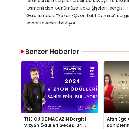
İstanbul’daki sergiler arasında Kuveyt Türk Katıl
Osmanlı’dan Günümüze Koku Şişeleri” sergisi, TİE
Galerisi’ndeki “Yazan-Çizen Latif Demirci” sergi
sanatseverleri bekliyor.
Benzer Haberler
THE GUIDE MAGAZIN Dergisi
Altın Ege 
Vizyon Ödülleri Gecesi 24
sahipleri