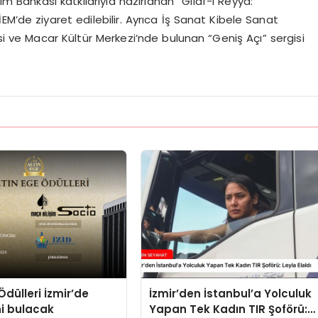
ım Bankası katkılarıyla hazırlanan “Gılaf-ı Reyya:
M’de ziyaret edilebilir. Ayrıca İş Sanat Kibele Sanat
si ve Macar Kültür Merkezi’nde bulunan “Geniş Açı” sergisi
Ödülleri İzmir’de
İzmir’den İstanbul’a Yolculuk
ni bulacak
Yapan Tek Kadın TIR Şoförü: