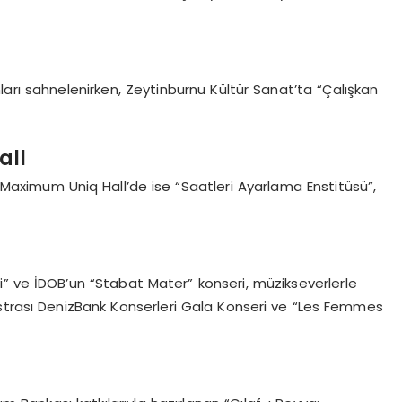
ları sahnelenirken, Zeytinburnu Kültür Sanat’ta “Çalışkan
all
ı, Maximum Uniq Hall’de ise “Saatleri Ayarlama Enstitüsü”,
ri” ve İDOB’un “Stabat Mater” konseri, müzikseverlerle
estrası DenizBank Konserleri Gala Konseri ve “Les Femmes