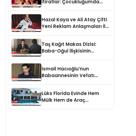
İtiraflar: Çocukluğumda
Yaşadığım Zorluklar
Hazal Kaya ve Ali Atay Çifti
Yeni Reklam Anlaşmaları İle
Gündemde
Taş Kağıt Makas Dizisi:
Baba-Oğul İlişkisinin
Derinliği
İsmail Hacıoğlu’nun
Babaannesinin Vefatı
Üzüntü Yarattı
Lüks Florida Evinde Hem
Mülk Hem de Araç
Koleksiyonu Sunuluyor