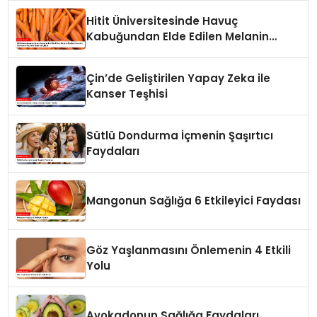
Hitit Üniversitesinde Havuç
Kabuğundan Elde Edilen Melanin
Akciğer Hücreleri Üzerinde Antikanser
Etkiler Sergiliyor
Çin’de Geliştirilen Yapay Zeka ile
Kanser Teşhisi
Sütlü Dondurma İçmenin Şaşırtıcı
Faydaları
Mangonun Sağlığa 6 Etkileyici Faydası
Göz Yaşlanmasını Önlemenin 4 Etkili
Yolu
Avokadonun Sağlığa Faydaları