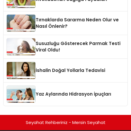
Tırnaklarda Sararma Neden Olur ve
Nasıl Önlenir?
Susuzluğu Gösterecek Parmak Testi
Viral Oldu!
İshalin Doğal Yollarla Tedavisi
Yaz Aylarında Hidrasyon İpuçları
Seyahat Rehberiniz - Mersin Seyahat